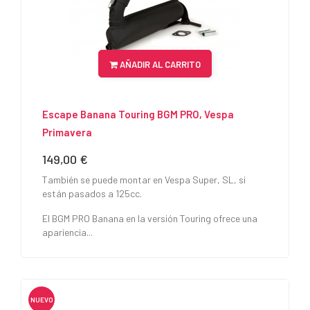
AÑADIR AL CARRITO
Escape Banana Touring BGM PRO, Vespa
Primavera
149,00 €
Precio
También se puede montar en Vespa Super, SL, si
están pasados a 125cc.
El BGM PRO Banana en la versión Touring ofrece una
apariencia...
NUEVO