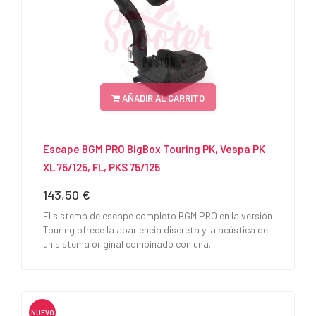
AÑADIR AL CARRITO
Escape BGM PRO BigBox Touring PK, Vespa PK
XL 75/125, FL, PKS 75/125
143,50 €
Precio
El sistema de escape completo BGM PRO en la versión
Touring ofrece la apariencia discreta y la acústica de
un sistema original combinado con una...
NUEVO