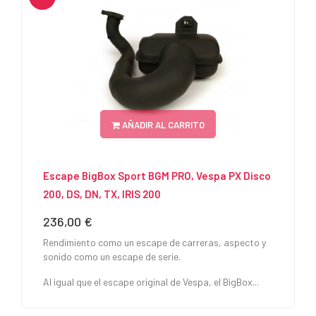
AÑADIR AL CARRITO
Escape BigBox Sport BGM PRO, Vespa PX Disco
200, DS, DN, TX, IRIS 200
236,00 €
Precio
Rendimiento como un escape de carreras, aspecto y
sonido como un escape de serie.
Al igual que el escape original de Vespa, el BigBox...