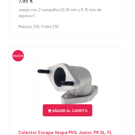
7,95 €
Precio
Juego con 2 casquillos (0,10 mm y 0,15 mm de
espesor)
Malossi 210, Polini 210
NUEVO
AÑADIR AL CARRITO
Colector Escape Vespa PKS, Junior, PK XL, FL