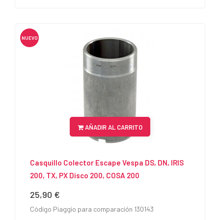
NUEVO
AÑADIR AL CARRITO
Casquillo Colector Escape Vespa DS, DN, IRIS
200, TX, PX Disco 200, COSA 200
25,90 €
Precio
Código Piaggio para comparación 130143