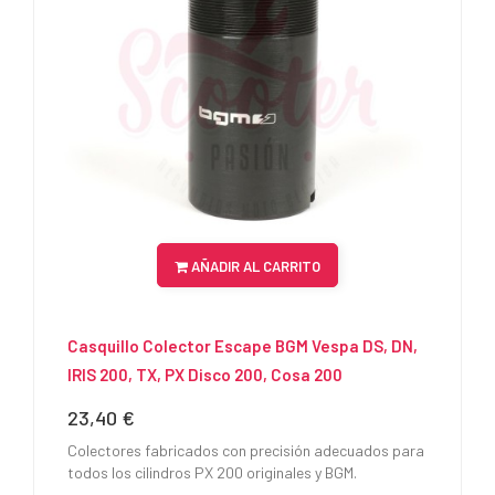
AÑADIR AL CARRITO
Casquillo Colector Escape BGM Vespa DS, DN,
IRIS 200, TX, PX Disco 200, Cosa 200
23,40 €
Precio
Colectores fabricados con precisión adecuados para
todos los cilindros PX 200 originales y BGM.