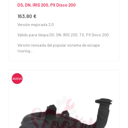
DS, DN, IRIS 200, PX Disco 200
163,80 €
Precio
Versión mejorada 2.0
Válido para Vespa DS, DN, IRIS 200, TX, PX Disco 200
Versión revisada del popular sistema de escape
touring...
NUEVO