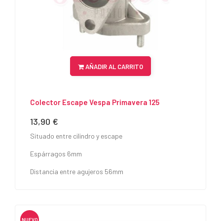
AÑADIR AL CARRITO
Colector Escape Vespa Primavera 125
13,90 €
Precio
Situado entre cilindro y escape
Espárragos 6mm
Distancia entre agujeros 56mm
NUEVO