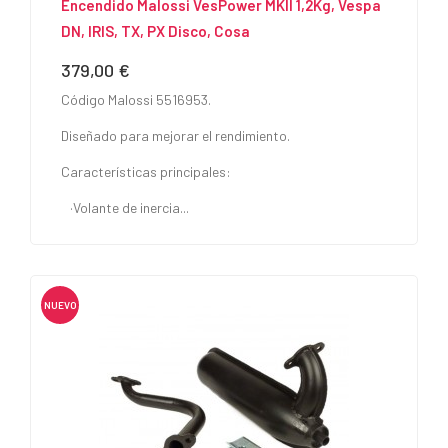
Encendido Malossi VesPower MKII 1,2Kg, Vespa
DN, IRIS, TX, PX Disco, Cosa
379,00 €
Precio
Código Malossi 5516953.
Diseñado para mejorar el rendimiento.
Características principales:
·Volante de inercia...
NUEVO