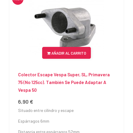
AÑADIR AL CARRITO
Colector Escape Vespa Super, SL, Primavera
75 (no 125cc). También Se Puede Adaptar A
Vespa 50
6,90 €
Precio
Situado entre cilindro y escape
Espárragos 6mm
Distancia entre espárragos 52mm