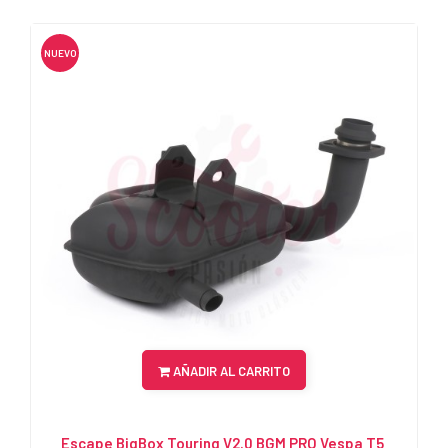
NUEVO
AÑADIR AL CARRITO
Escape BigBox Touring V2.0 BGM PRO Vespa T5