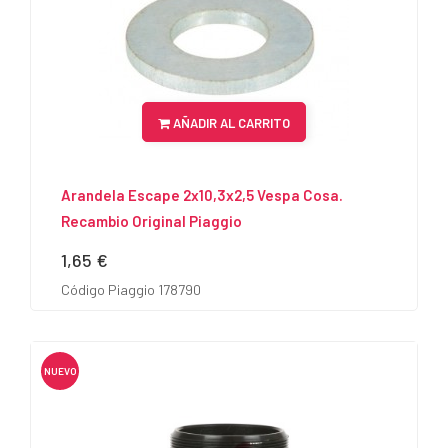
AÑADIR AL CARRITO
Arandela Escape 2x10,3x2,5 Vespa Cosa.
Recambio Original Piaggio
1,65 €
Precio
Código Piaggio 178790
NUEVO