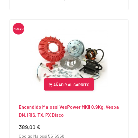
NUEVO
AÑADIR AL CARRITO
Encendido Malossi VesPower MKII 0,9Kg, Vespa
DN, IRIS, TX, PX Disco
389,00 €
Precio
Código Malossi 5516956.