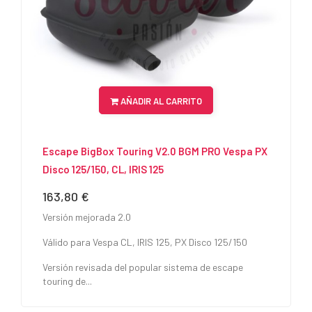
AÑADIR AL CARRITO
Escape BigBox Touring V2.0 BGM PRO Vespa PX
Disco 125/150, CL, IRIS 125
163,80 €
Precio
Versión mejorada 2.0
Válido para Vespa CL, IRIS 125, PX Disco 125/150
Versión revisada del popular sistema de escape
touring de...