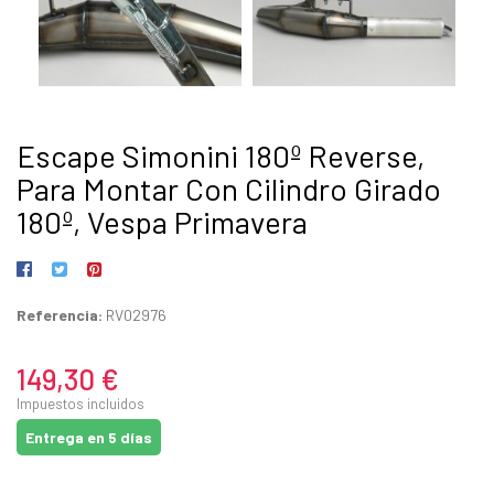
Escape Simonini 180º Reverse,
Para Montar Con Cilindro Girado
180º, Vespa Primavera
Referencia:
RV02976
149,30 €
Impuestos incluidos
Entrega en 5 días