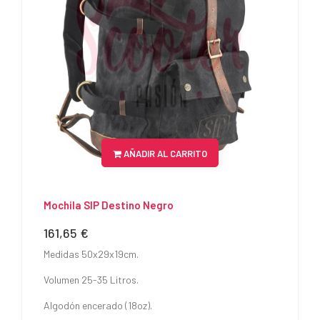
AÑADIR AL CARRITO
Mochila SIP Destino Negro
161,65 €
Precio
Medidas 50x29x19cm.
Volumen 25-35 Litros.
Algodón encerado (18oz).