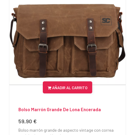
AÑADIR AL CARRITO
Bolso Marrón Grande De Lona Encerada
59,90 €
Precio
Bolso marrón grande de aspecto vintage con correa