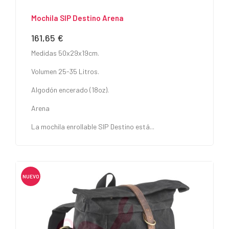
Mochila SIP Destino Arena
161,65 €
Precio
Medidas 50x29x19cm.
Volumen 25-35 Litros.
Algodón encerado (18oz).
Arena
La mochila enrollable SIP Destino está...
NUEVO