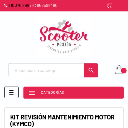
910 375 299
/
658596460

0
Navegación
☰
CATEGORÍAS
de
palanca
KIT REVISIÓN MANTENIMIENTO MOTOR
(KYMCO)