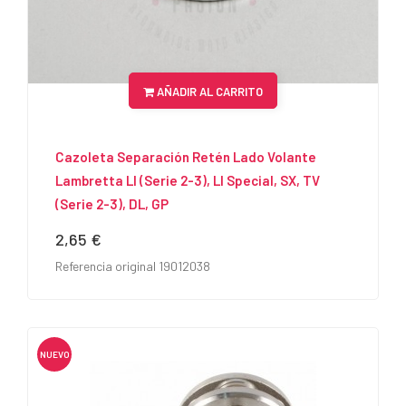
AÑADIR AL CARRITO
Cazoleta Separación Retén Lado Volante
Lambretta LI (serie 2-3), LI Special, SX, TV
(serie 2-3), DL, GP
2,65 €
Precio
Referencia original 19012038
NUEVO