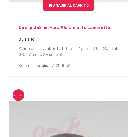
AÑADIR AL CARRITO
Circlip Ø52mm Para Alojamiento Lambretta
3,30 €
Precio
Válido para Lambretta LI (serie 2 y serie 3), LI Special,
SX, TV (serie 2 y serie 3)
Referncia original 73250052
NUEVO