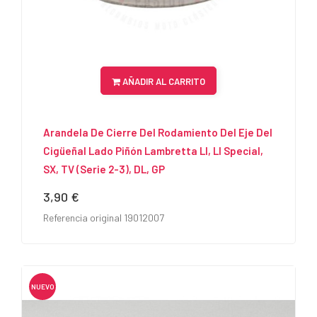
AÑADIR AL CARRITO
Arandela De Cierre Del Rodamiento Del Eje Del
Cigüeñal Lado Piñón Lambretta LI, LI Special,
SX, TV (serie 2-3), DL, GP
3,90 €
Precio
Referencia original 19012007
NUEVO