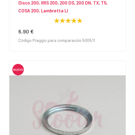
Disco 200, IRIS 200, 200 DS, 200 DN, TX, T5,
COSA 200, Lambretta LI
6,90 €
Precio
Código Piaggio para comparación 500511
NUEVO