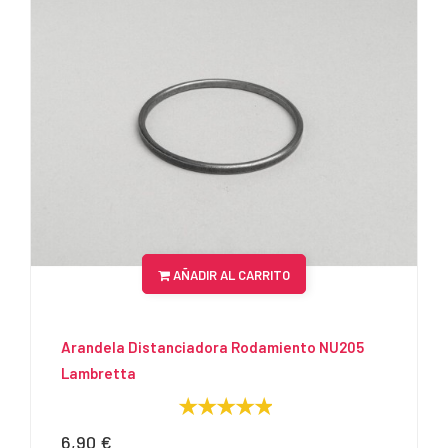
AÑADIR AL CARRITO
Arandela Distanciadora Rodamiento NU205
Lambretta
6,90 €
Precio