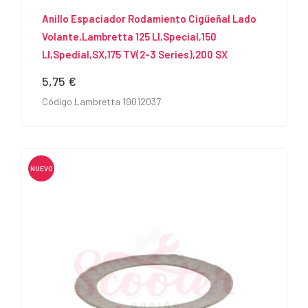
Anillo Espaciador Rodamiento Cigüeñal Lado
Volante,Lambretta 125 LI,Special,150
LI,Spedial,SX,175 TV(2-3 Series),200 SX
5,75 €
Precio
Código Lambretta 19012037
NUEVO