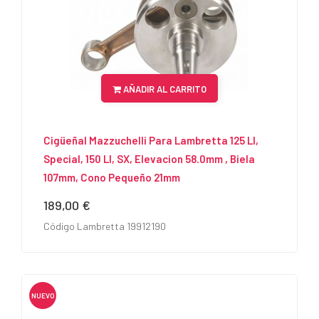
AÑADIR AL CARRITO
Cigüeñal Mazzuchelli Para Lambretta 125 LI,
Special, 150 LI, SX, Elevacion 58.0mm , Biela
107mm, Cono Pequeño 21mm
189,00 €
Precio
Código Lambretta 19912190
NUEVO