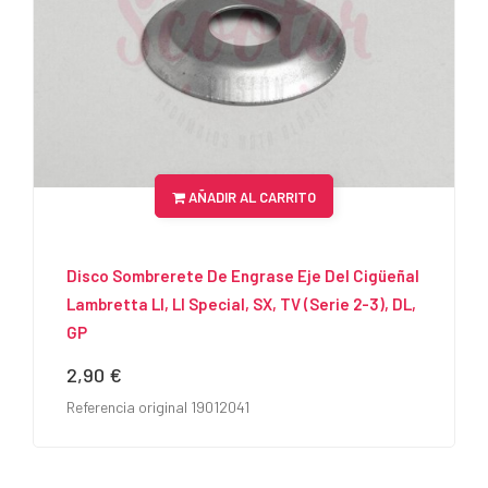
AÑADIR AL CARRITO
Disco Sombrerete De Engrase Eje Del Cigüeñal
Lambretta LI, LI Special, SX, TV (serie 2-3), DL,
GP
2,90 €
Precio
Referencia original 19012041