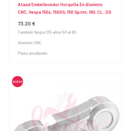
Ataúd Embellecedor Horquilla En Aluminio
CNC, Vespa 150s, 150GS, 150 Sprint, 160, CL , DS
73,20 €
Precio
También Vespa 125 años 53 al 65
Aluminio CNC
Plata anodizado
NUEVO