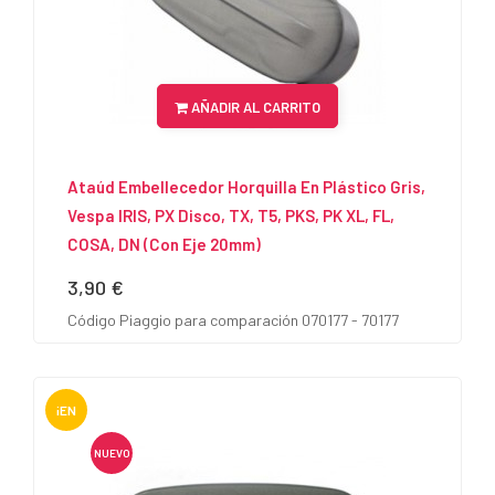
AÑADIR AL CARRITO
Ataúd Embellecedor Horquilla En Plástico Gris,
Vespa IRIS, PX Disco, TX, T5, PKS, PK XL, FL,
COSA, DN (con Eje 20mm)
3,90 €
Precio
Código Piaggio para comparación 070177 - 70177
¡EN
OFERTA!
NUEVO