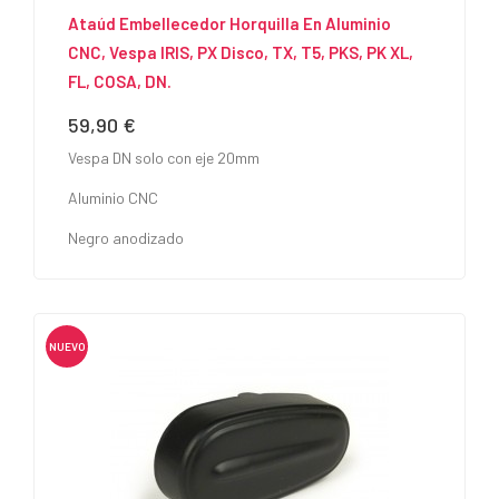
Ataúd Embellecedor Horquilla En Aluminio
CNC, Vespa IRIS, PX Disco, TX, T5, PKS, PK XL,
FL, COSA, DN.
59,90 €
Precio
Vespa DN solo con eje 20mm
Aluminio CNC
Negro anodizado
NUEVO