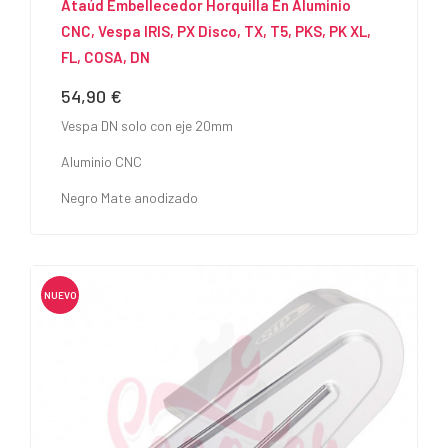
Ataúd Embellecedor Horquilla En Aluminio
CNC, Vespa IRIS, PX Disco, TX, T5, PKS, PK XL,
FL, COSA, DN
54,90 €
Precio
Vespa DN solo con eje 20mm
Aluminio CNC
Negro Mate anodizado
NUEVO