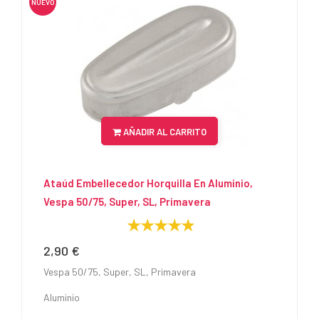
NUEVO
AÑADIR AL CARRITO
Ataúd Embellecedor Horquilla En Aluminio,
Vespa 50/75, Super, SL, Primavera
2,90 €
Precio
Vespa 50/75, Super, SL, Primavera
Aluminio