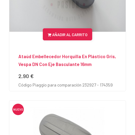
AÑADIR AL CARRITO
Ataúd Embellecedor Horquilla En Plástico Gris,
Vespa DN Con Eje Basculante 16mm
2,90 €
Precio
Código Piaggio para comparación 232927 - 174359
NUEVO