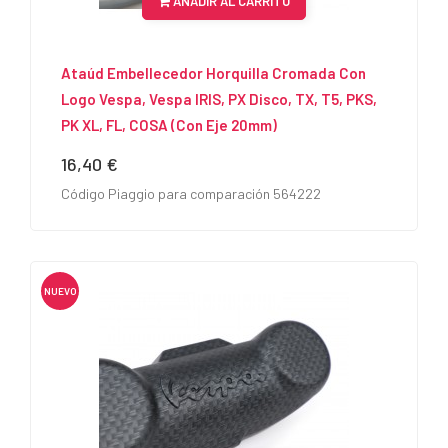
AÑADIR AL CARRITO
Ataúd Embellecedor Horquilla Cromada Con
Logo Vespa, Vespa IRIS, PX Disco, TX, T5, PKS,
PK XL, FL, COSA (con Eje 20mm)
16,40 €
Precio
Código Piaggio para comparación 564222
NUEVO