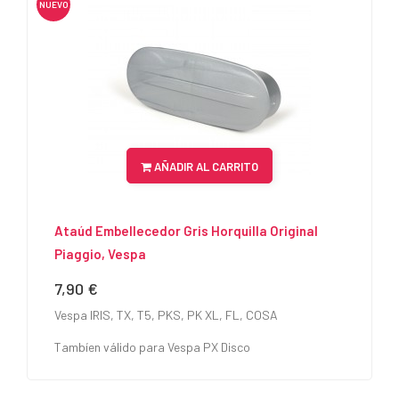
NUEVO
AÑADIR AL CARRITO
Ataúd Embellecedor Gris Horquilla Original
Piaggio, Vespa
7,90 €
Precio
Vespa IRIS, TX, T5, PKS, PK XL, FL, COSA
Tambíen válido para Vespa PX Disco