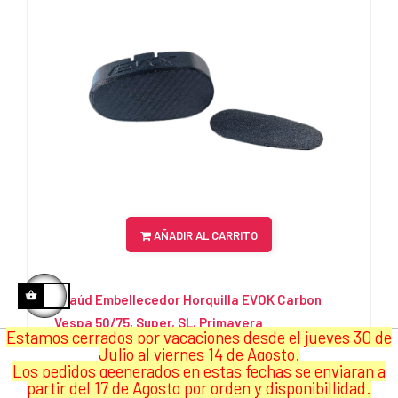
AÑADIR AL CARRITO
Ataúd Embellecedor Horquilla EVOK Carbon
Vespa 50/75, Super, SL, Primavera
Estamos cerrados por vacaciones desde el jueves 30 de
Julio al viernes 14 de Agosto.
15,00 €
Precio
Los pedidos geenerados en estas fechas se enviaran a
Cubierta de basculante EVOK Carbon Weave.
partir del 17 de Agosto por orden y disponibillidad.