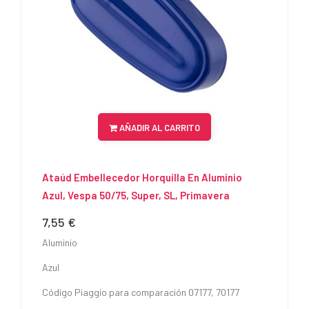
AÑADIR AL CARRITO
Ataúd Embellecedor Horquilla En Aluminio
Azul, Vespa 50/75, Super, SL, Primavera
7,55 €
Precio
Aluminio
Azul
Código Piaggio para comparación 07177, 70177