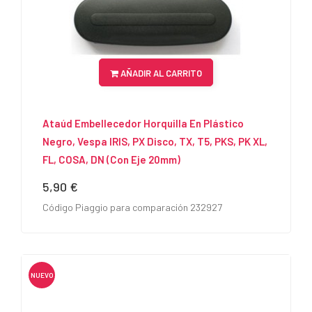
AÑADIR AL CARRITO
Ataúd Embellecedor Horquilla En Plástico
Negro, Vespa IRIS, PX Disco, TX, T5, PKS, PK XL,
FL, COSA, DN (con Eje 20mm)
5,90 €
Precio
Código Piaggio para comparación 232927
NUEVO