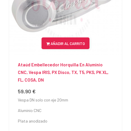
AÑADIR AL CARRITO
Ataúd Embellecedor Horquilla En Aluminio
CNC, Vespa IRIS, PX Disco, TX, T5, PKS, PK XL,
FL, COSA, DN
59,90 €
Precio
Vespa DN solo con eje 20mm
Aluminio CNC
Plata anodizado