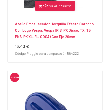
AÑADIR AL CARRITO
Ataúd Embellecedor Horquilla Efecto Carbono
Con Logo Vespa, Vespa IRIS, PX Disco, TX, T5,
PKS, PK XL, FL, COSA (con Eje 20mm)
16,40 €
Precio
Código Piaggio para comparación 564222
NUEVO