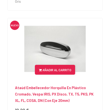
Gris
NUEVO
AÑADIR AL CARRITO
Ataúd Embellecedor Horquilla En Plástico
Cromado, Vespa IRIS, PX Disco, TX, T5, PKS, PK
XL, FL, COSA, DN (con Eje 20mm)
Precio