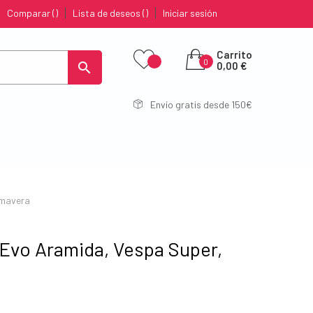
Comparar
Lista de deseos
Iniciar sesión
Carrito
0

0,00 €
Envío gratis desde 150€
imavera
Evo Aramida, Vespa Super,