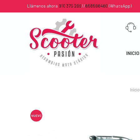
Llámenos ahora
910 375 299
//
658596460
(WhatsApp)
INICIO
Inicio
NUEVO