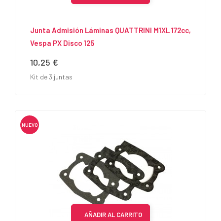
Junta Admisión Láminas QUATTRINI M1XL 172cc,
Vespa PX Disco 125
10,25 €
Precio
Kit de 3 juntas
NUEVO
AÑADIR AL CARRITO