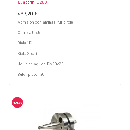
Quattrini C200
497,20 €
Precio
Admisión por láminas, full circle
Carrera 56,5
Biela 116
Biela Sport
Jaula de agujas 16x20x20
Bulón pistón Ø...
NUEVO