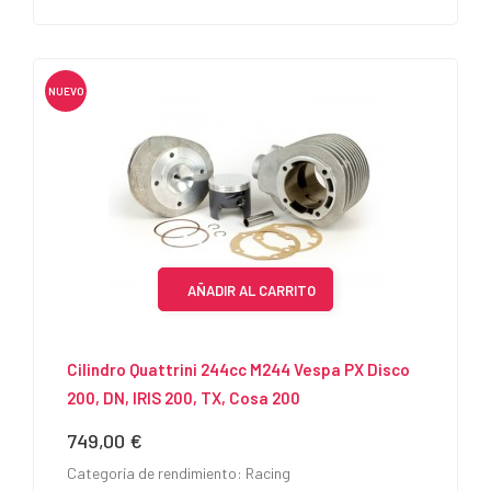
NUEVO
AÑADIR AL CARRITO
Cilindro Quattrini 244cc M244 Vespa PX Disco
200, DN, IRIS 200, TX, Cosa 200
749,00 €
Precio
Categoría de rendimiento: Racing