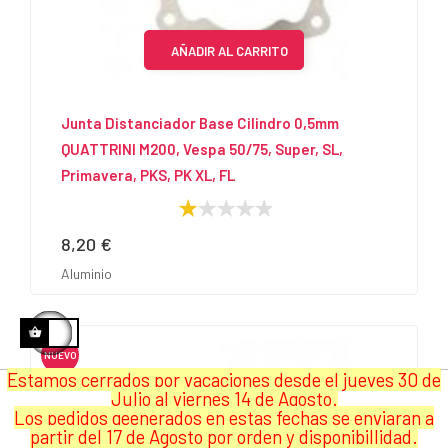
AÑADIR AL CARRITO
Junta Distanciador Base Cilindro 0,5mm
QUATTRINI M200, Vespa 50/75, Super, SL,
Primavera, PKS, PK XL, FL
8,20 €
Precio
Aluminio
NUEVO
Estamos cerrados por vacaciones desde el jueves 30 de
Julio al viernes 14 de Agosto.
Los pedidos geenerados en estas fechas se enviaran a
partir del 17 de Agosto por orden y disponibillidad.