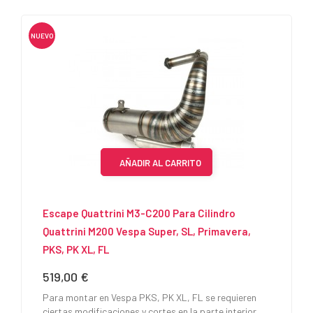
NUEVO
AÑADIR AL CARRITO
Escape Quattrini M3-C200 Para Cilindro
Quattrini M200 Vespa Super, SL, Primavera,
PKS, PK XL, FL
519,00 €
Precio
Para montar en Vespa PKS, PK XL, FL se requieren
ciertas modificaciones y cortes en la parte interior