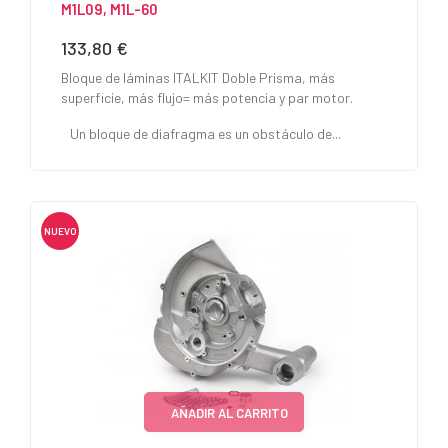
M1L09, M1L-60
133,80 €
Precio
Bloque de láminas ITALKIT Doble Prisma, más
superficie, más flujo= más potencia y par motor.
Un bloque de diafragma es un obstáculo de...
NUEVO
AÑADIR AL CARRITO