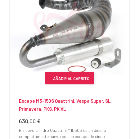
AÑADIR AL CARRITO
Escape M3-150S Quattrini, Vespa Super, SL,
Primavera, PKS, PK XL
630,00 €
Precio
El nuevo cilindro Quattrini M1L60S es un diseño
completamente nuevo con un escape de cinco