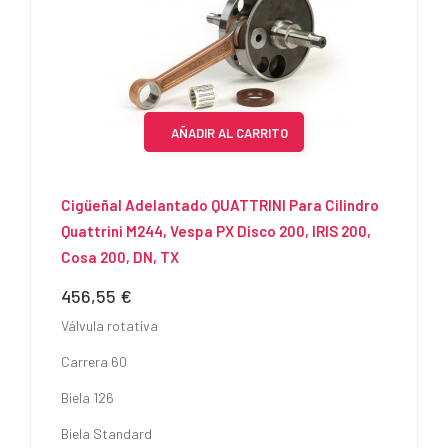
AÑADIR AL CARRITO
Cigüeñal Adelantado QUATTRINI Para Cilindro
Quattrini M244, Vespa PX Disco 200, IRIS 200,
Cosa 200, DN, TX
456,55 €
Precio
Válvula rotativa
Carrera 60
Biela 126
Biela Standard