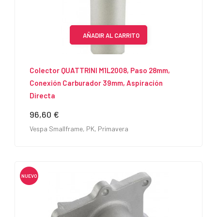
AÑADIR AL CARRITO
Colector QUATTRINI M1L2008, Paso 28mm,
Conexión Carburador 39mm, Aspiración
Directa
96,60 €
Precio
Vespa Smallframe, PK, Primavera
NUEVO