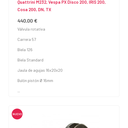
Quattrini M232, Vespa PX Disco 200, IRIS 200,
Cosa 200, DN, TX
440,00 €
Precio
Válvula rotativa
Carrera 57
Biela 126
Biela Standard
Jaula de agujas 16x20x20
Bulón pistón Ø 16mm
...
NUEVO