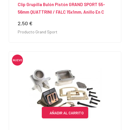
Clip Grupilla Bulón Pistón GRAND SPORT 55-
56mm QUATTRINI / FALC 15x1mm, Anillo En C
2,50 €
Precio
Producto Grand Sport
NUEVO
AÑADIR AL CARRITO