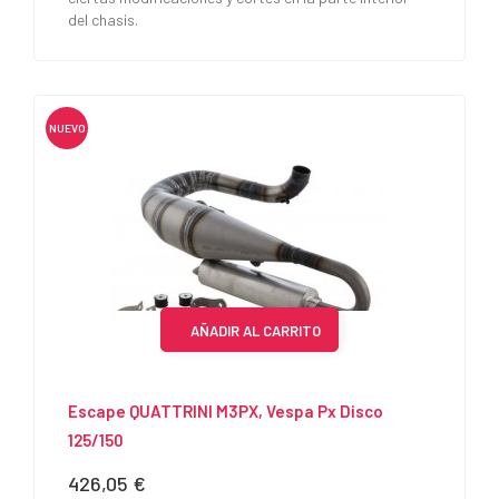
del chasis.
NUEVO
AÑADIR AL CARRITO
Escape QUATTRINI M3PX, Vespa Px Disco
125/150
426,05 €
Precio