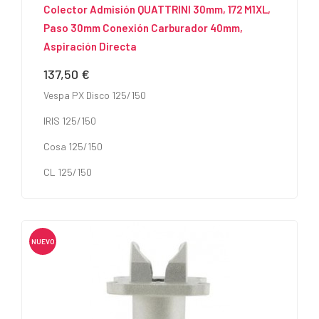
Colector Admisión QUATTRINI 30mm, 172 M1XL,
Paso 30mm Conexión Carburador 40mm,
Aspiración Directa
137,50 €
Precio
Vespa PX Disco 125/150
IRIS 125/150
Cosa 125/150
CL 125/150
NUEVO