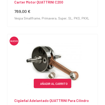
Carter Motor QUATTRINI C200
769,00 €
Precio
Vespa Smallframe, Primavera, Super, SL, PKS, PKXL
NUEVO
AÑADIR AL CARRITO
Cigüeñal Adelantado QUATTRINI Para Cilindro