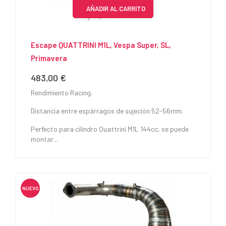
AÑADIR AL CARRITO
Escape QUATTRINI M1L, Vespa Super, SL,
Primavera
483,00 €
Precio
Rendimiento Racing.
Distancia entre espárragos de sujeción 52-56mm.
Perfecto para cilindro Quattrini M1L 144cc, se puede
montar...
NUEVO