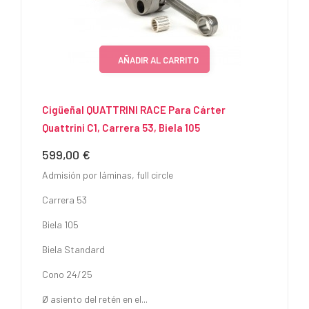
AÑADIR AL CARRITO
Cigüeñal QUATTRINI RACE Para Cárter
Quattrini C1, Carrera 53, Biela 105
599,00 €
Precio
Admisión por láminas, full circle
Carrera 53
Biela 105
Biela Standard
Cono 24/25
Ø asiento del retén en el...