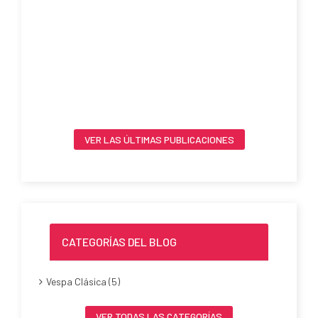
E
C
E
L
VER LAS ÚLTIMAS PUBLICACIONES
CATEGORÍAS DEL BLOG
Vespa Clásica (5)
VER TODAS LAS CATEGORÍAS