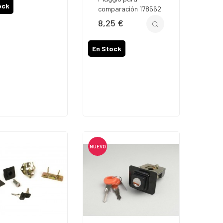
ock
comparación 178562.
8,25 €
Precio
En Stock
NUEVO