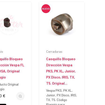
r qué montar llantas
Cambio Aceite Vespa
eless en una Vespa o
Clásica
mbretta clásica?
NUEVO
Como cambiar el aceite de
en conduce una scooter
transmisiones de tu Vespa
sica sabe que cada
clásica
ómetro cuenta. Las Vespa y
Leer más
bretta nacieron en una
a en...
r más
is
Cerraduras
quillo Bloqueo
Casquillo Bloqueo
ección Vespa FL
Dirección Vespa
SA, Original
PKS, PK XL, Junior,
ggio
PX Disco, IRIS, TX,
T5. Original...
ucto Original
gio
Vespa PKS, PK XL,
0 €
Junior, PX Disco, IRIS,
io
TX, T5. Código
Piaggio para