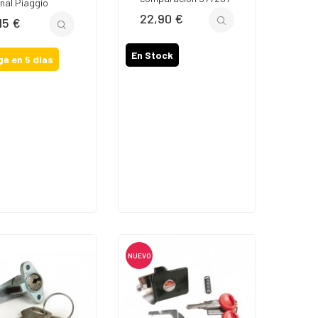
inal Piaggio
22,90 €
Precio
15 €
io
En Stock
ga en 5 días
NUEVO