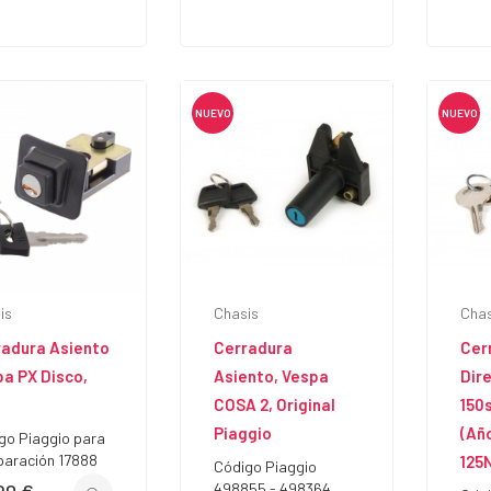
NUEVO
NUEVO
is
Chasis
Chas
radura Asiento
Cerradura
Cer
a PX Disco,
Asiento, Vespa
Dir
COSA 2, Original
150
Piaggio
(año
go Piaggio para
aración 17888
125N
Código Piaggio
498855 - 498364
io