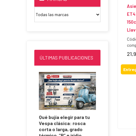
Asi
ET4 
150c
Lla
Códi
comp
21,
Prec
ÚLTIMAS PUBLICACIONES
Entreg
ini 130CC
Qué bujía elegir para tu
a de
Vespa clásica: rosca
 125
corta o larga, grado
térmico, “R” e iridio