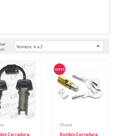
nar

Nombre, A a Z
or:
NUEVO
is
Chasis
bín Cerradura
Bombin Cerradura