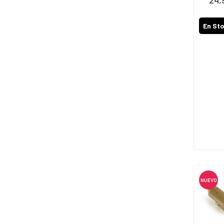
24,
En St
NUEVO