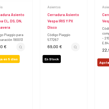
is
Asientos
Asie
radura Asiento
Cerradura Asiento
Cer
a CL, DS, DN,
Vespa IRIS Y PX
Ves
mavera
Disco
Códi
com
go Piaggio para
Código Piaggio
- 21
aración 190013
577267
E.84
90 €
69,00 €
io
Precio
22,
Prec
a en 5 días
En Stock
Agot