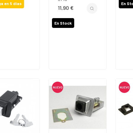
a en 5 días
En St
11,90 €
Precio
En Stock
NUEVO
NUEVO