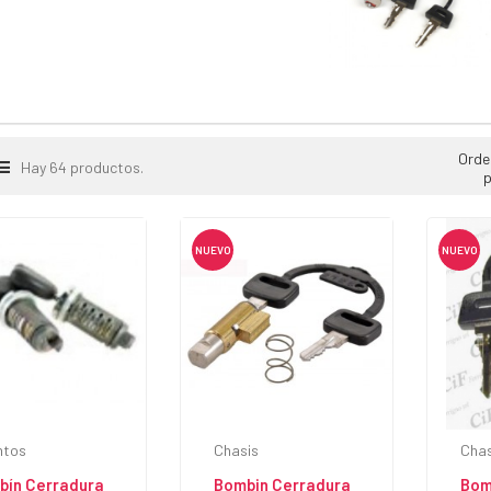
Orde
Hay 64 productos.
p
NUEVO
NUEVO
ntos
Chasis
Chas
bín Cerradura
Bombin Cerradura
Bom