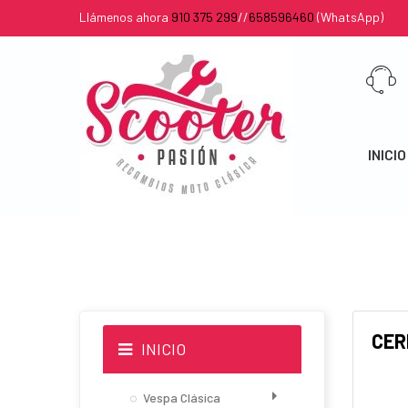
Llámenos ahora
910 375 299
//
658596460
(WhatsApp)
INICIO
CER
INICIO
Vespa Clásica