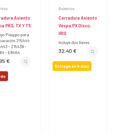
ntos
Asientos
radura Asiento
Cerradura Asiento
pa PKS, TX Y T5
Vespa PX Disco,
IRIS
go Piaggio para
paración 215444
Incluye dos llaves.
5443 - 215438 -
32,40 €
Precio
64 - E8464
95 €
io
Entrega en 5 días
ado