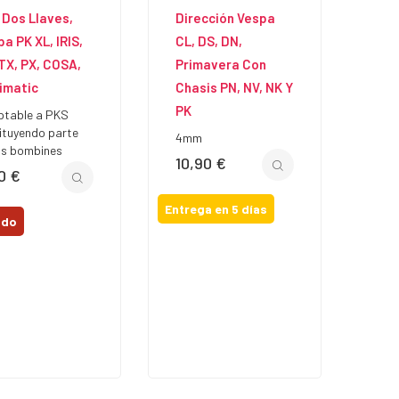
 Dos Llaves,
Dirección Vespa
a PK XL, IRIS,
CL, DS, DN,
TX, PX, COSA,
Primavera Con
rimatic
Chasis PN, NV, NK Y
PK
table a PKS
ituyendo parte
4mm
os bombines
10,90 €
Precio
0 €
io
Entrega en 5 días
ado