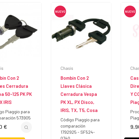
Aceite de Mezcla 2T en
¿Po
Vespa y Lambretta
tub
clásica
La
NUEVO
NUEVO
Mineral o sintético: cuál usar,
Qui
o Electrónico
cuándo y en qué proporción
clá
n Vespa Clásica
kil
Leer más
Lam
lectrónico AC o DC
époc
ásica
Lee
is
Chasis
Chas
bín Con 2
Bombín Con 2
Cas
ves Cerradura
Llaves Clásica
Dir
a 50-125 PK PK
Cerradura Vespa
Y CO
X IRIS
PK XL, PX Disco,
Pia
IRIS, TX, T5, Cosa
go Piaggio para
Prod
aración 573905
Piag
Código Piaggio para
90 €
comparación
9,9
io
Prec
1792925 - SF524-
0740