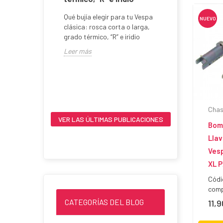
mm / 7
Qué bujía elegir para tu Vespa
 Cilindro
NUEVO
clásica: rosca corta o larga,
arrera de 51
grado térmico, “R” e iridio
tón con...
Encendid
Leer más
AC ò DC e
Encendido E
en Vespa Cl
Leer más
Chas
VER LAS ÚLTIMAS PUBLICACIONES
Bom
Lla
Vesp
XL P
Códi
comp
CATEGORÍAS DEL BLOG
11,
Prec