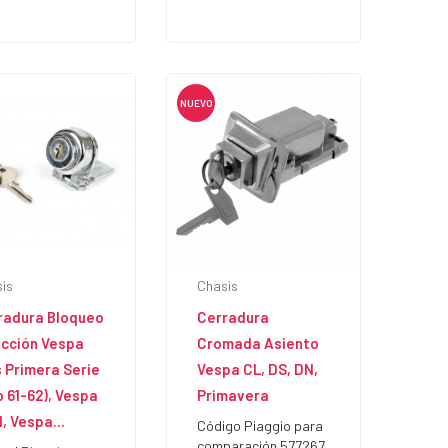
NUEVO
is
Chasis
radura Bloqueo
Cerradura
ección Vespa
Cromada Asiento
s Primera Serie
Vespa CL, DS, DN,
 61-62), Vespa
Primavera
, Vespa...
Código Piaggio para
comparación 577267