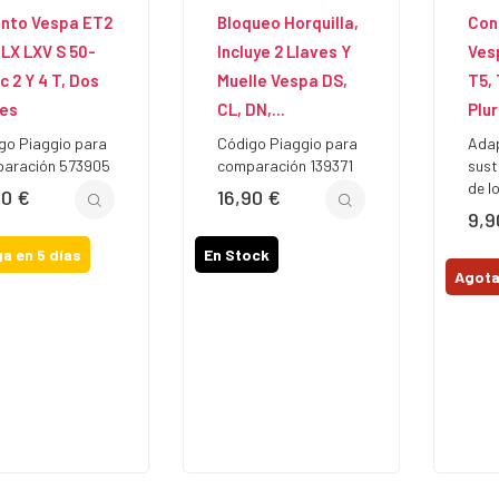
ento Vespa ET2
Bloqueo Horquilla,
Con
LX LXV S 50-
Incluye 2 Llaves Y
Vesp
c 2 Y 4 T, Dos
Muelle Vespa DS,
T5, 
ves
CL, DN,...
Plu
go Piaggio para
Código Piaggio para
Adap
aración 573905
comparación 139371
sust
de l
90 €
16,90 €
io
Precio
9,9
Prec
a en 5 días
En Stock
Agot