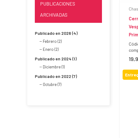
PUBLICACIONES
Chas
ARCHIVADAS
Cer
Vesp
Publicado en 2026 (4)
Pri
Febrero (2)
Códi
Enero (2)
comp
19,
Prec
Publicado en 2024 (1)
Diciembre (1)
Entreg
Publicado en 2022 (7)
Octubre (7)