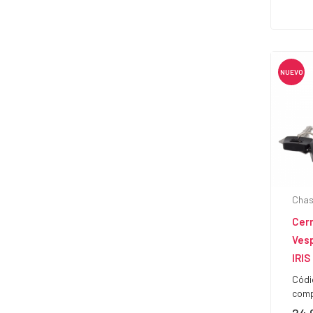
NUEVO
Chas
Cer
Vesp
IRIS
Códi
comp
Prec