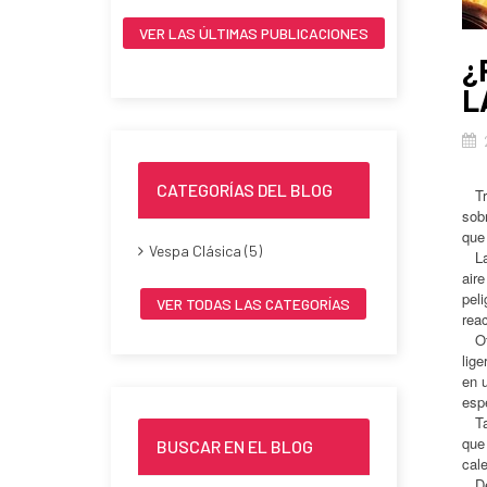
VER LAS ÚLTIMAS PUBLICACIONES
¿
L
CATEGORÍAS DEL BLOG
Tra
sob
que 
Vespa Clásica (5)
La 
air
peli
VER TODAS LAS CATEGORÍAS
rea
Otr
lig
en 
esp
Tam
que 
BUSCAR EN EL BLOG
cal
Des