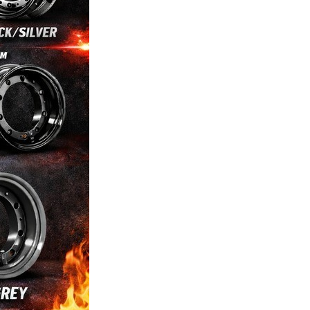
r qué montar llantas
Cambio Aceite Vespa
eless en una Vespa o
Clásica
bretta clásica?
Como cambiar el aceite de
en conduce una scooter
transmisiones de tu Vespa
ica sabe que cada
clásica
metro cuenta. Las Vespa y
Leer más
retta nacieron en una
a en...
r más