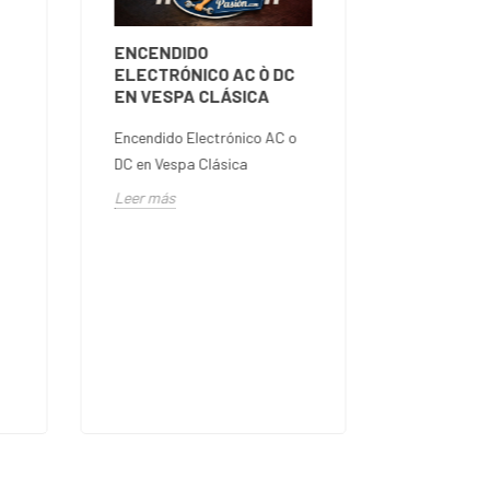
Qué bujía e
clásica: ro
ENCENDIDO
grado térmic
ELECTRÓNICO AC Ò DC
EN VESPA CLÁSICA
Leer más
Encendido Electrónico AC o
DC en Vespa Clásica
Leer más