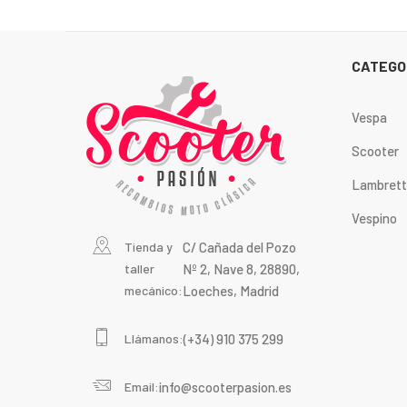
CATEGO
Vespa
Scooter
Lambret
Vespino
Tienda y
C/ Cañada del Pozo
taller
Nº 2, Nave 8, 28890,
mecánico:
Loeches, Madrid
Llámanos:
(+34) 910 375 299
Email:
info@scooterpasion.es