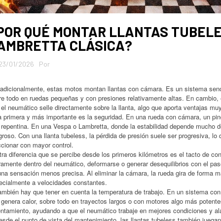
POR QUÉ MONTAR LLANTAS TUBELE
AMBRETTA CLÁSICA?
23/01/2026
Por
dicionalmente, estas motos montan llantas con cámara. Es un sistema sencill
re todo en ruedas pequeñas y con presiones relativamente altas. En cambio, 
el neumático selle directamente sobre la llanta, algo que aporta ventajas muy
primera y más importante es la seguridad. En una rueda con cámara, un pinc
e repentina. En una Vespa o Lambretta, donde la estabilidad depende mucho d
groso. Con una llanta tubeless, la pérdida de presión suele ser progresiva, l
ccionar con mayor control.
a diferencia que se percibe desde los primeros kilómetros es el tacto de c
eramente dentro del neumático, deformarse o generar desequilibrios con el pas
una sensación menos precisa. Al eliminar la cámara, la rueda gira de forma 
ecialmente a velocidades constantes.
bién hay que tener en cuenta la temperatura de trabajo. En un sistema con c
genera calor, sobre todo en trayectos largos o con motores algo más potentes
entamiento, ayudando a que el neumático trabaje en mejores condiciones y ala
de el punto de vista del mantenimiento, las llantas tubeless también juega