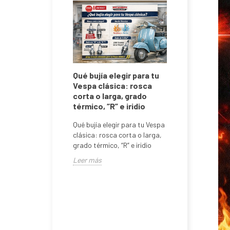
Polini
Qué bujía elegir para tu
con culata
Vespa clásica: rosca
Vespa 125
corta o larga, grado
térmico, “R” e iridio
 57mm / 7
Qué bujía elegir para tu Vespa
4cc. Cilindro
clásica: rosca corta o larga,
o, carrera de
grado térmico, “R” e iridio
rs, pistón
Encendi
Leer más
AC ò DC
Clásica
Encendido
DC en Ves
Leer más