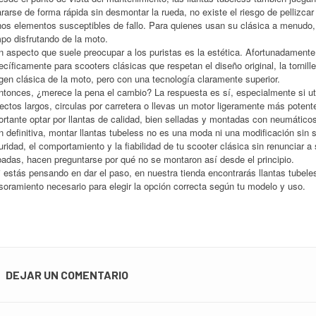
rarse de forma rápida sin desmontar la rueda, no existe el riesgo de pellizcar
os elementos susceptibles de fallo. Para quienes usan su clásica a menudo, 
po disfrutando de la moto.
aspecto que suele preocupar a los puristas es la estética. Afortunadamente,
cíficamente para scooters clásicas que respetan el diseño original, la tornill
gen clásica de la moto, pero con una tecnología claramente superior.
onces, ¿merece la pena el cambio? La respuesta es sí, especialmente si uti
ectos largos, circulas por carretera o llevas un motor ligeramente más potent
ortante optar por llantas de calidad, bien selladas y montadas con neumático
definitiva, montar llantas tubeless no es una moda ni una modificación sin s
ridad, el comportamiento y la fiabilidad de tu scooter clásica sin renunciar
badas, hacen preguntarse por qué no se montaron así desde el principio.
estás pensando en dar el paso, en nuestra tienda encontrarás llantas tubele
soramiento necesario para elegir la opción correcta según tu modelo y uso.
DEJAR UN COMENTARIO