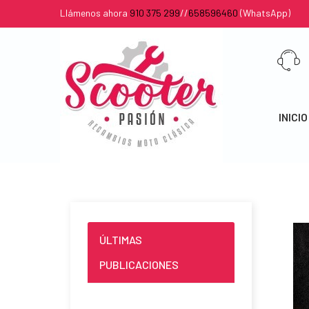
Llámenos ahora
910 375 299
//
658596460
(WhatsApp)
INICIO
ÚLTIMAS
PUBLICACIONES