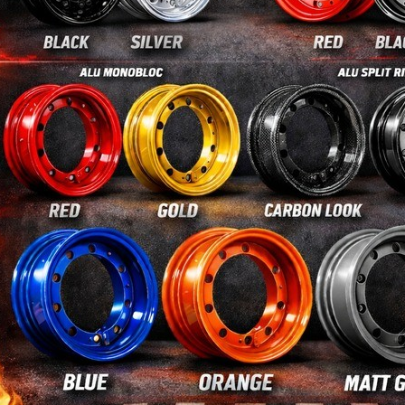
Aceite de Mezcla 2T en
¿Po
Vespa y Lambretta
tub
clásica
Lam
Mineral o sintético: cuál
Qui
do Electrónico
usar, cuándo y en qué
clás
 en Vespa
proporción
kiló
Lamb
Leer más
époc
 Electrónico AC o
Lee
pa Clásica