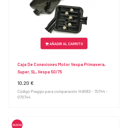
AÑADIR AL CARRITO
Caja De Conexiones Motor Vespa Primavera,
Super, SL, Vespa 50/75
10,20 €
Precio
Código Piaggio para comparación 149082 - 70744 -
070744
NUEVO