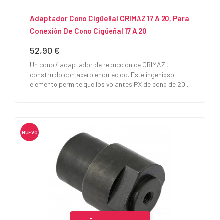
Adaptador Cono Cigüeñal CRIMAZ 17 A 20, Para
Conexión De Cono Cigüeñal 17 A 20
52,90 €
Precio
Un cono / adaptador de reducción de CRIMAZ ,
construido con acero endurecido. Este ingenioso
elemento permite que los volantes PX de cono de 20...
NUEVO