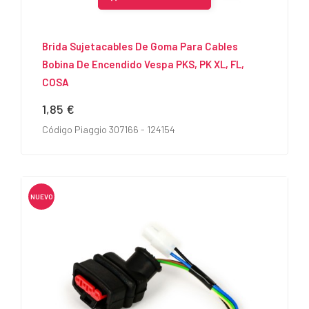
Brida Sujetacables De Goma Para Cables
Bobina De Encendido Vespa PKS, PK XL, FL,
COSA
1,85 €
Precio
Código Piaggio 307166 - 124154
NUEVO