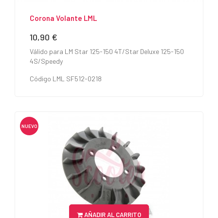
Corona Volante LML
10,90 €
Precio
Válido para LM Star 125-150 4T/Star Deluxe 125-150
4S/Speedy
Código LML SF512-0218
NUEVO
AÑADIR AL CARRITO