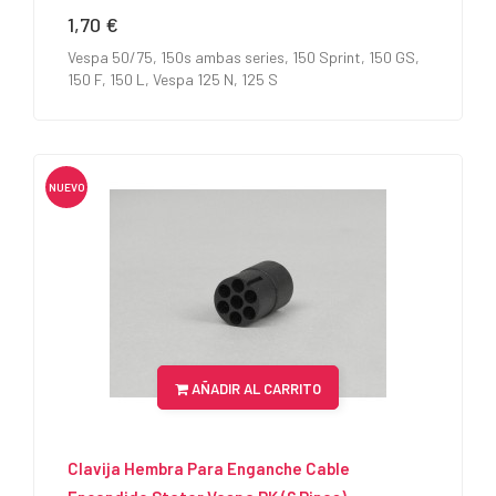
1,70 €
Precio
Vespa 50/75, 150s ambas series, 150 Sprint, 150 GS,
150 F, 150 L, Vespa 125 N, 125 S
NUEVO
AÑADIR AL CARRITO
Clavija Hembra Para Enganche Cable