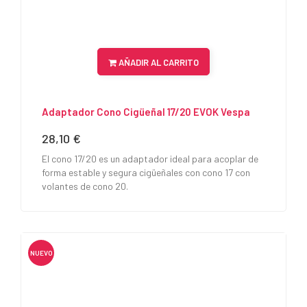
AÑADIR AL CARRITO
Adaptador Cono Cigüeñal 17/20 EVOK Vespa
28,10 €
Precio
El cono 17/20 es un adaptador ideal para acoplar de
forma estable y segura cigüeñales con cono 17 con
volantes de cono 20.
NUEVO