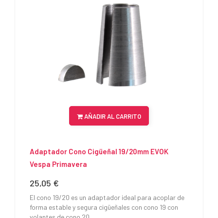
AÑADIR AL CARRITO
Adaptador Cono Cigüeñal 19/20mm EVOK
Vespa Primavera
25,05 €
Precio
El cono 19/20 es un adaptador ideal para acoplar de
forma estable y segura cigüeñales con cono 19 con
volantes de cono 20.