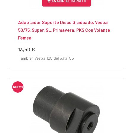
AÑADIR AL CARRITO
Adaptador Soporte Disco Graduado, Vespa
50/75, Super, SL, Primavera, PKS Con Volante
Femsa
13,50 €
Precio
También Vespa 125 del 53 al 55
NUEVO