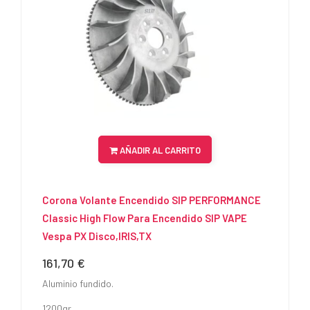
AÑADIR AL CARRITO
Corona Volante Encendido SIP PERFORMANCE
Classic High Flow Para Encendido SIP VAPE
Vespa PX Disco,IRIS,TX
161,70 €
Precio
Aluminio fundido.
1200gr.