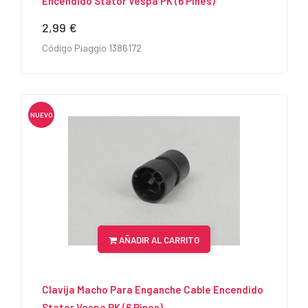
Encendido Stator Vespa PK (6 Pines)
2,99 €
Precio
Código Piaggio 1386172
NUEVO
AÑADIR AL CARRITO
Clavija Macho Para Enganche Cable Encendido
Stator Vespa PK (6 Pines)