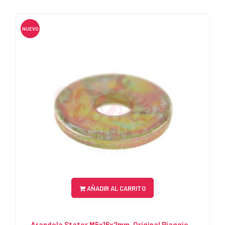
NUEVO
AÑADIR AL CARRITO
Arandela Stator M5x16x2mm. Original Piaggio