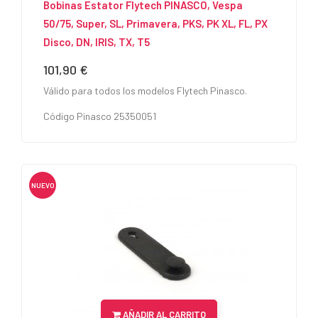
Bobinas Estator Flytech PINASCO, Vespa
50/75, Super, SL, Primavera, PKS, PK XL, FL, PX
Disco, DN, IRIS, TX, T5
101,90 €
Precio
Válido para todos los modelos Flytech Pinasco.
Código Pinasco 25350051
NUEVO
AÑADIR AL CARRITO