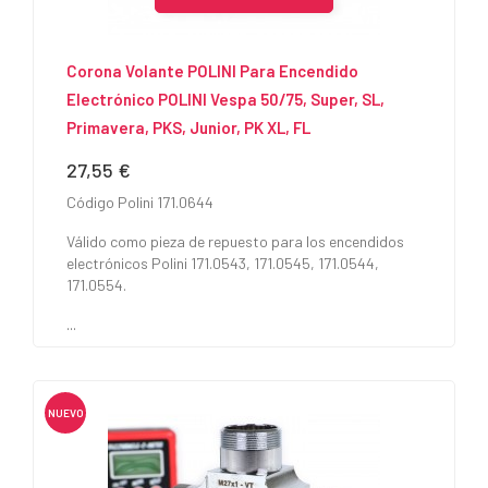
Corona Volante POLINI Para Encendido
Electrónico POLINI Vespa 50/75, Super, SL,
Primavera, PKS, Junior, PK XL, FL
27,55 €
Precio
Código Polini 171.0644
Válido como pieza de repuesto para los encendidos
electrónicos Polini 171.0543, 171.0545, 171.0544,
171.0554.
...
NUEVO