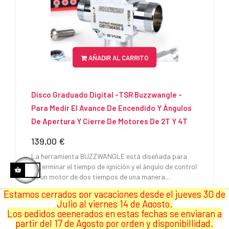
AÑADIR AL CARRITO
Disco Graduado Digital -TSR Buzzwangle -
Para Medir El Avance De Encendido Y Ángulos
De Apertura Y Cierre De Motores De 2T Y 4T
139,00 €
Precio
La herramienta BUZZWANGLE está diseñada para
determinar el tiempo de ignición y el ángulo de control
de un motor de dos tiempos de una manera...
Estamos cerrados por vacaciones desde el jueves 30 de
Julio al viernes 14 de Agosto.
Los pedidos geenerados en estas fechas se enviaran a
partir del 17 de Agosto por orden y disponibillidad.
NUEVO