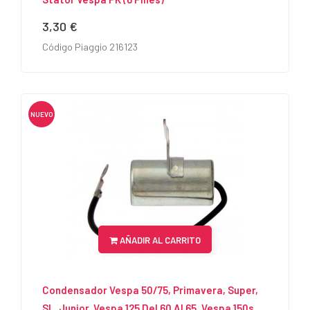
3,30 €
Precio
Código Piaggio 216123
NUEVO
AÑADIR AL CARRITO
Condensador Vespa 50/75, Primavera, Super,
SL, Junior, Vespa 125 Del 60 Al 65, Vespa 150s