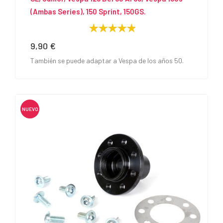
(Ambas Series), 150 Sprint, 150GS.
9,90 €
Precio
También se puede adaptar a Vespa de los años 50.
NUEVO