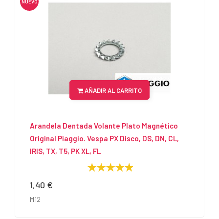
NUEVO
AÑADIR AL CARRITO
Arandela Dentada Volante Plato Magnético
Original Piaggio. Vespa PX Disco, DS, DN, CL,
IRIS, TX, T5, PK XL, FL
1,40 €
Precio
M12