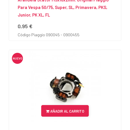
Para Vespa 50/75, Super, SL, Primavera, PKS,
Junior, PK XL, FL
0,95 €
Precio
Código Piaggio 090045 - 0900455
NUEVO
AÑADIR AL CARRITO