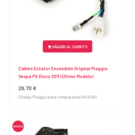
AÑADIR AL CARRITO
Cables Estator Encendido Original Piaggio,
Vespa PX Disco 2011 (último Modelo)
26,70 €
Precio
Código Piaggio para comparación 642460
NUEVO