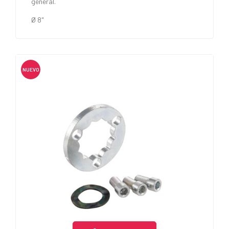
general.
Ø 8"
NUEVO