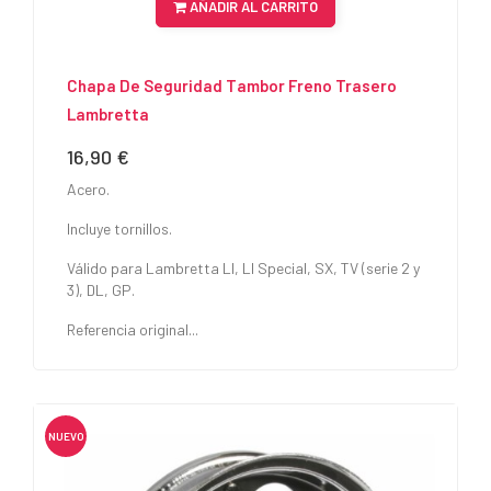
AÑADIR AL CARRITO
Chapa De Seguridad Tambor Freno Trasero
Lambretta
16,90 €
Precio
Acero.
Incluye tornillos.
Válido para Lambretta LI, LI Special, SX, TV (serie 2 y
3), DL, GP.
Referencia original...
NUEVO