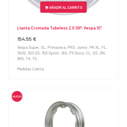
AÑADIR AL CARRITO
Llanta Cromada Tubeless 2.0 SIP, Vespa 10"
154,55 €
Precio
Vespa Super, SL, Primavera, PKS, Junior, PK XL, FL,
150S, 150 GS, 150 Sprint, 160, PX Disco, CL, DS, DN,
IRIS, TX, T5.
Medidas Llanta...
NUEVO