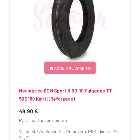
AÑADIR AL CARRITO
Neumático BGM Sport 3.00-10 Pulgadas TT
50S 180 Km/h (Reforzado)
49,90 €
Precio
Para montar con cámara
Vespa 50/75, Super, SL, Primavera, PKS, Junior, PK
XL, FL