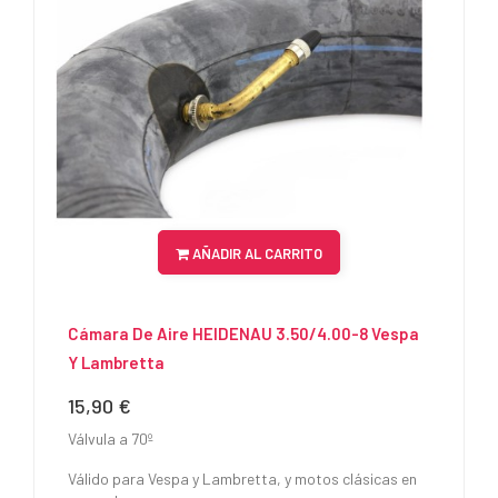
AÑADIR AL CARRITO
Cámara De Aire HEIDENAU 3.50/4.00-8 Vespa
Y Lambretta
15,90 €
Precio
Válvula a 70º
Válido para Vespa y Lambretta, y motos clásicas en