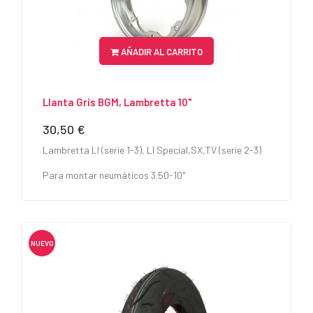
AÑADIR AL CARRITO
Llanta Gris BGM, Lambretta 10"
30,50 €
Precio
Lambretta LI (serie 1-3), LI Special,SX,TV (serie 2-3)
Para montar neumáticos 3.50-10"
NUEVO