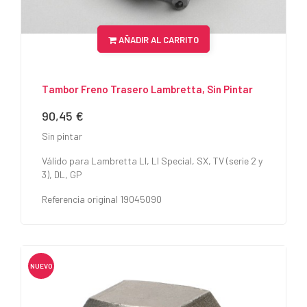
AÑADIR AL CARRITO
Tambor Freno Trasero Lambretta, Sin Pintar
90,45 €
Precio
Sin pintar
Válido para Lambretta LI, LI Special, SX, TV (serie 2 y
3), DL, GP
Referencia original 19045090
NUEVO