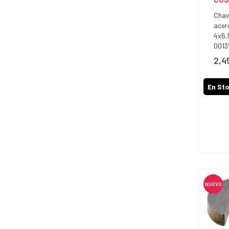
Chav
acer
4x6,
0013
2,4
Prec
En St
NUEVO