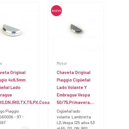
r qué montar llantas
Cambio Aceite Vespa
eless en una Vespa o
Clásica
mbretta clásica?
NUEVO
Como cambiar el aceite de
en conduce una scooter
transmisiones de tu Vespa
sica sabe que cada
clásica
ómetro cuenta. Las Vespa y
Leer más
bretta nacieron en una
a en...
r más
or
Motor
veta Original
Chaveta Original
ggio 4x6,5mm
Piaggio Cigüeñal
üeñal Lado
Lado Volante Y
rague
Embrague Vespa
DS,DN,IRIS,TX,T5,PX,Cosa
50/75,Primavera,...
go Piaggio
Cigüeñal lado
60006 - 97 -
volante Lambretta
097
LD,Vespa 125 años 53
al 65, DS, DN, IRIS,