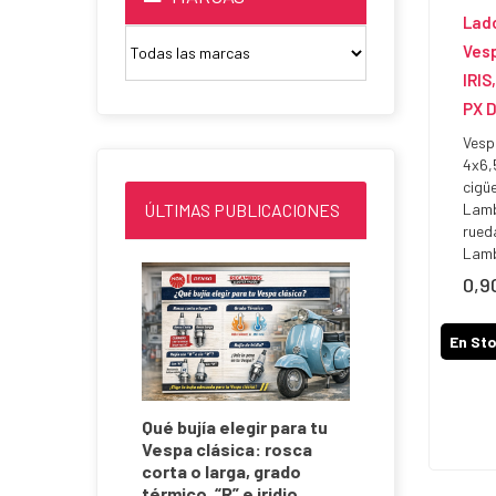
Lad
Vesp
IRIS
PX D
Vesp
4x6,
cigü
ÚLTIMAS PUBLICACIONES
Lamb
rued
Lamb
0,9
Prec
En St
ini 130CC
Qué bujía elegir para tu
a de
Vespa clásica: rosca
 125
corta o larga, grado
térmico, “R” e iridio