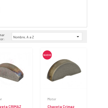
nar

Nombre, A a Z
or:
NUEVO
or
Motor
veta CRIMAZ
Chaveta Crimaz