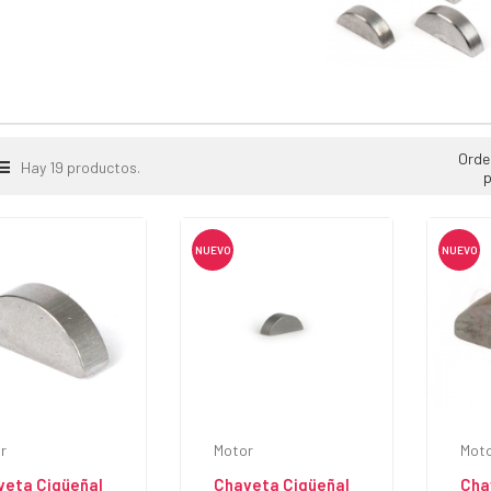
Orde
Hay 19 productos.
p
NUEVO
NUEVO
r
Motor
Mot
veta Cigüeñal
Chaveta Cigüeñal
Cha