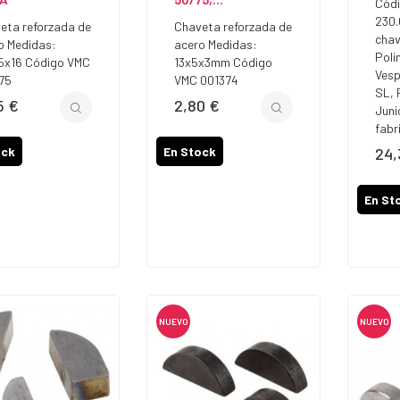
Códi
230.
eta reforzada de
Chaveta reforzada de
chav
o Medidas:
acero Medidas:
Poli
5x16 Código VMC
13x5x3mm Código
Vesp
75
VMC 001374
SL, 
5 €
2,80 €
io
Precio
Juni
fabr
ock
En Stock
24,
Prec
En St
NUEVO
NUEVO