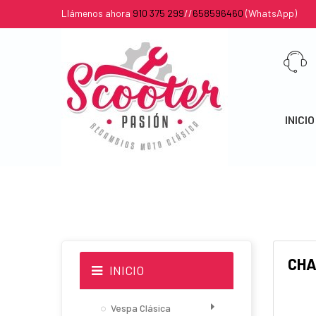
Llámenos ahora
910 375 299
//
658596460
(WhatsApp)
INICIO
CH
INICIO
Vespa Clásica