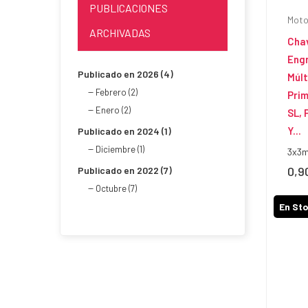
PUBLICACIONES
Moto
ARCHIVADAS
Cha
Engr
Publicado en 2026 (4)
Múlt
Febrero (2)
Prim
Enero (2)
SL, 
Y...
Publicado en 2024 (1)
Diciembre (1)
3x3
0,9
Publicado en 2022 (7)
Prec
Octubre (7)
En St