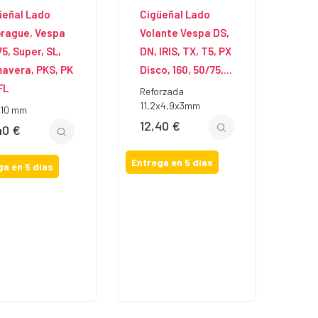
üeñal Lado
Cigüeñal Lado
rague, Vespa
Volante Vespa DS,
5, Super, SL,
DN, IRIS, TX, T5, PX
mavera, PKS, PK
Disco, 160, 50/75,...
FL
Reforzada
11,2x4,9x3mm
x10 mm
12,40 €
Precio
40 €
io
Entrega en 5 días
ga en 5 días