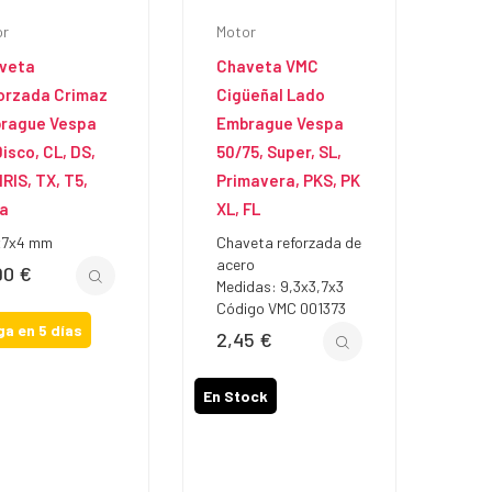
or
Motor
veta
Chaveta VMC
orzada Crimaz
Cigüeñal Lado
rague Vespa
Embrague Vespa
isco, CL, DS,
50/75, Super, SL,
IRIS, TX, T5,
Primavera, PKS, PK
a
XL, FL
x7x4 mm
Chaveta reforzada de
acero
90 €
io
Medidas: 9,3x3,7x3
Código VMC 001373
ga en 5 días
2,45 €
Precio
En Stock