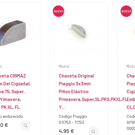
Aceite de Mezcla 2T en
¿Po
Vespa y Lambretta
tub
clásica
La
NUEVO
NUEVO
Mineral o sintético: cuál usar,
Qui
o Electrónico
cuándo y en qué proporción
clá
n Vespa Clásica
kil
Leer más
Lam
lectrónico AC o DC
époc
ásica
Lee
r
Motor
Mot
veta CRIMAZ
Chaveta Original
Cha
n Del Cigüeñal,
Piaggio 3x3mm
Pia
a 75, Super,
Piñon Elástico
Cig
Primavera,
Primavera,Super,SL,PKS,PKXL,FL
Emb
 PK XL, FL
Y...
CL,
o endurecido
Código Piaggio
Códi
011753 - 11753
AP85
40 €
io
000
4,95 €
Precio