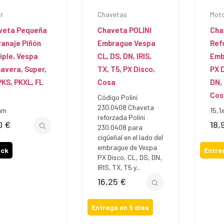
r
Chavetas
Mot
veta Pequeña
Chaveta POLINI
Cha
anaje Piñón
Embrague Vespa
Ref
iple, Vespa
CL, DS, DN, IRIS,
Emb
avera, Super,
TX, T5, PX Disco,
PX D
PKS, PKXL, FL
Cosa
DN, 
Cos
Código Polini
230.0408 Chaveta
mm
15,1
reforzada Polini
0 €
18,
io
Prec
230.0408 para
cigüeñal en el lado del
embrague de Vespa
ock
Entre
PX Disco, CL, DS, DN,
IRIS, TX, T5 y...
16,25 €
Precio
Entrega en 5 días