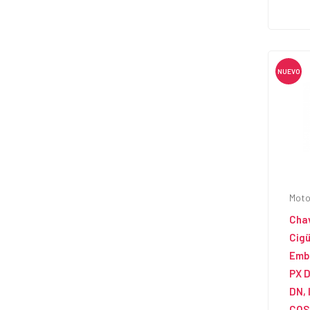
NUEVO
Moto
Cha
Cig
Emb
PX D
DN, 
COS