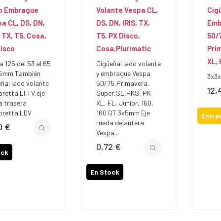
o Embrague
Volante Vespa CL,
Cig
a CL, DS, DN,
DS, DN, IRIS, TX,
Emb
, TX, T5, Cosa,
T5, PX Disco,
50/7
isco
Cosa,Plurimatic
Pri
XL, 
a 125 del 53 al 65
Cigüeñal lado volante
5mm También
y embrague Vespa
3x3
eñal lado volante
50/75,Primavera,
12,
Prec
retta LI,TV,eje
Super,SL,PKS, PK
a trasera
XL, FL, Junior, 160,
retta LDV
160 GT 3x5mm Eje
Entre
rueda delantera
0 €
io
Vespa...
0,72 €
Precio
ock
En Stock