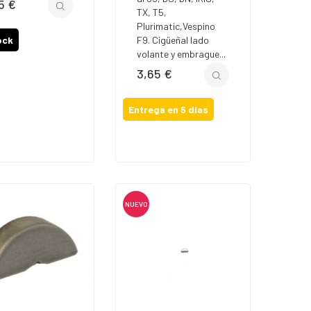
5 €
io
TX, T5,
Plurimatic,Vespino
ock
F9. Cigüeñal lado
volante y embrague...
3,65 €
Precio
Entrega en 5 días
NUEVO