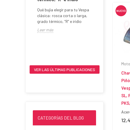
mm / 7
Qué bujía elegir para tu Vespa
 Cilindro
NUEVO
clásica: rosca corta o larga,
arrera de 51
grado térmico, “R” e iridio
tón con...
Encendid
Leer más
AC ò DC e
Encendido E
en Vespa Cl
Leer más
Moto
VER LAS ÚLTIMAS PUBLICACIONES
Cha
Piñó
Vesp
SL, 
PKS,
Acer
CATEGORÍAS DEL BLOG
12,
Prec