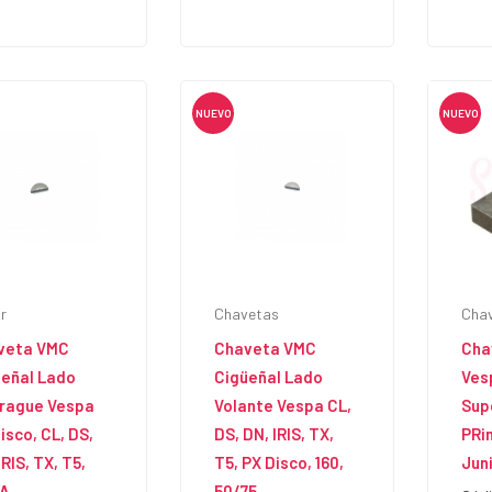
NUEVO
NUEVO
r
Chavetas
Cha
veta VMC
Chaveta VMC
Cha
üeñal Lado
Cigüeñal Lado
Ves
rague Vespa
Volante Vespa CL,
Supe
isco, CL, DS,
DS, DN, IRIS, TX,
PRi
IRIS, TX, T5,
T5, PX Disco, 160,
Juni
A
50/75,...