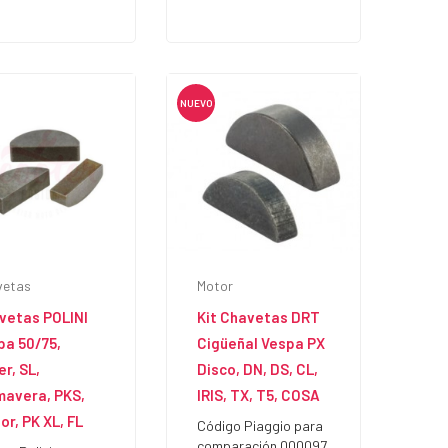
NUEVO
vetas
Motor
vetas POLINI
Kit Chavetas DRT
pa 50/75,
Cigüeñal Vespa PX
r, SL,
Disco, DN, DS, CL,
mavera, PKS,
IRIS, TX, T5, COSA
or, PK XL, FL
Código Piaggio para
comparación 000097