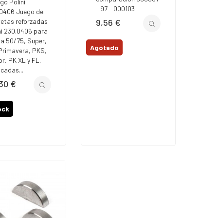
go Polini
- 97 - 000103
0406 Juego de
etas reforzadas
9,56 €
Precio
ni 230.0406 para
a 50/75, Super,
Agotado
Primavera, PKS,
or, PK XL y FL,
icadas...
30 €
io
ock