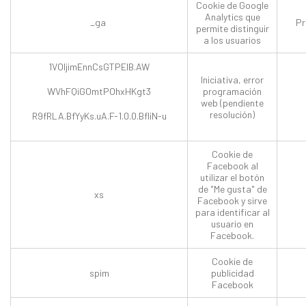
Cookie de Google
Analytics que
_ga
Pr
permite distinguir
a los usuarios
1VOljimEnnCsGTPEIB.AW
Iniciativa, error
WVhFQiGOmtPOhxHKgt3
programación
web (pendiente
resolución)
R9fRLA.BfYyKs.uA.F-1.0.0.BfliN-u
Cookie de
Facebook al
utilizar el botón
de "Me gusta" de
xs
Facebook y sirve
para identificar al
usuario en
Facebook.
Cookie de
spim
publicidad
Facebook