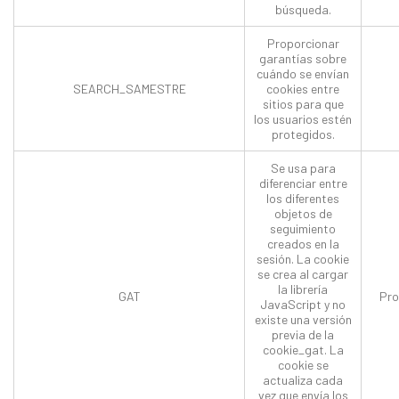
búsqueda.
Proporcionar
garantías sobre
cuándo se envían
SEARCH_SAMESTRE
cookies entre
sitios para que
los usuarios estén
protegidos.
Se usa para
diferenciar entre
los diferentes
objetos de
seguimiento
creados en la
sesión. La cookie
se crea al cargar
la librería
GAT
Pro
JavaScript y no
existe una versión
previa de la
cookie_gat. La
cookie se
actualiza cada
vez que envía los