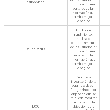
ssupp.visits
forma anónima
para recopilar
información que
permita mejorar
la página.
Cookie de
rendimiento,
analiza el
comportamiento
de los usuarios de
ssupp_visits
forma anónima
para recopilar
información que
permita mejorar
la página.
Permite la
integración de la
página web con
Google Maps, con
objeto de que se
te pueda mostrar
un mapa con la
IDCC
ubicación de la