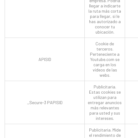
empresa. Podría
llegar a indicarte
la ruta más corta
para llegar, si le
has autorizado a
conocer tu
ubicación.
Cookie de
terceros.
Perteneciente a
APISID
Youtube.com se
carga en los
vídeos de las
webs.
Publicitaria.
Estas cookies se
utilizan para
_Secure-3 PAPISID
entregar anuncios
más relevantes
para usted y sus
intereses.
Publicitaria. Mide
el rendimiento de