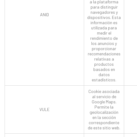
a la plataforma
para distinguir
navegadores y
ANID
dispositivos. Esta
información es
utilizada para
medir el
rendimiento de
los anuncios y
proporcionar
recomendaciones
relativas a
productos
basados en
datos
estadísticos.
Cookie asociada
al servicio de
Google Maps.
Permite la
VULE
geolocalización
en la sección
correspondiente
de este sitio web.