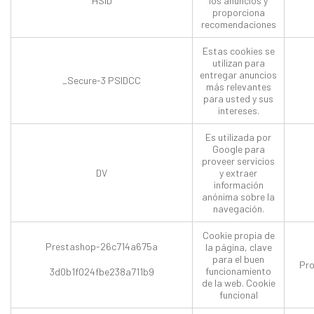
HSID
los anuncios y
proporciona
recomendaciones
Estas cookies se
utilizan para
entregar anuncios
_Secure-3 PSIDCC
más relevantes
para usted y sus
intereses.
Es utilizada por
Google para
proveer servicios
DV
y extraer
información
anónima sobre la
navegación.
Cookie propia de
Prestashop-26c714a675a
la página, clave
para el buen
Pro
funcionamiento
3d0b1f024fbe238a711b9
de la web. Cookie
funcional