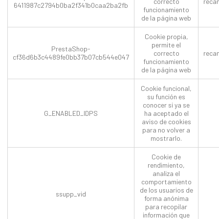
correcto
reca
6411987c2794b0ba2f341b0caa2ba2fb
funcionamiento
de la página web
Cookie propia,
permite el
PrestaShop-
correcto
reca
cf36d6b3c4489fe0bb37b07cb544e047
funcionamiento
de la página web
Cookie funcional,
su función es
conocer si ya se
G_ENABLED_IDPS
ha aceptado el
aviso de cookies
para no volver a
mostrarlo.
Cookie de
rendimiento,
analiza el
comportamiento
de los usuarios de
ssupp_vid
forma anónima
para recopilar
información que