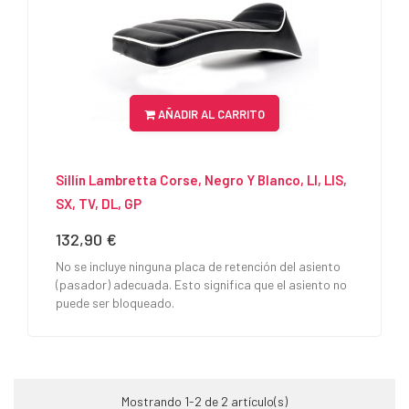
AÑADIR AL CARRITO
Sillín Lambretta Corse, Negro Y Blanco, LI, LIS,
SX, TV, DL, GP
132,90 €
Precio
No se incluye ninguna placa de retención del asiento
(pasador) adecuada. Esto significa que el asiento no
puede ser bloqueado.
Mostrando 1-2 de 2 artículo(s)