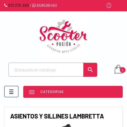
910 375 299
/
658596460

0
Navegación
☰
CATEGORÍAS
de
palanca
ASIENTOS Y SILLINES LAMBRETTA