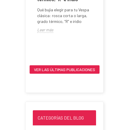
mm / 7
Qué bujía elegir para tu Vespa
 Cilindro
clásica: rosca corta o larga,
arrera de 51
grado térmico, “R” e iridio
tón con...
Encendid
Leer más
AC ò DC e
Encendido E
en Vespa Cl
Leer más
VER LAS ÚLTIMAS PUBLICACIONES
CATEGORÍAS DEL BLOG