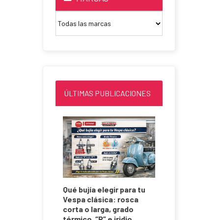
ÚLTIMAS PUBLICACIONES
ini 130CC
Qué bujía elegir para tu
a de
Vespa clásica: rosca
 125
corta o larga, grado
térmico, “R” e iridio