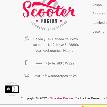
Vespa
Scooter
Lambret
Vespino
Tienda y
C/ Cañada del Pozo
taller
Nº 2, Nave 8, 28890,
mecánico:
Loeches, Madrid
Llámanos:
(+34) 910 375 299
Email:
info@scooterpasion.es
Copyright © 2022 -
Scooter Pasión
. Todos Los Derechos 