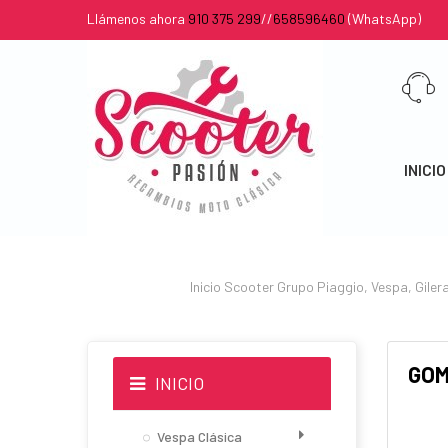
Llámenos ahora
910 375 299
//
658596460
(WhatsApp)
INICIO
Inicio
Scooter
Grupo Piaggio, Vespa, Gilera,
GOM
INICIO
Vespa Clásica