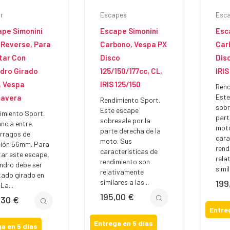
r
Escapes
Esc
ape Simonini
Escape Simonini
Esc
 Reverse, Para
Carbono, Vespa PX
Car
tar Con
Disco
Disc
ndro Girado
125/150/177cc, CL,
IRIS
, Vespa
IRIS 125/150
Rend
Este
mavera
Rendimiento Sport.
sobr
Este escape
imiento Sport.
part
sobresale por la
ancia entre
moto
parte derecha de la
rragos de
cara
moto. Sus
ción 56mm. Para
rend
características de
ar este escape,
rela
rendimiento son
lindro debe ser
simil
relativamente
ado girado en
similares a las...
199
Prec
 La...
195,00 €
Precio
,30 €
io
Entre
Entrega en 5 días
a en 5 días