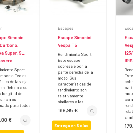
r
Escapes
Esc
ape Simonini
Escape Simonini
Esc
 Carbono,
Vespa T5
Ves
a Super, SL,
125/
Rendimiento Sport.
Este escape
mavera
IRIS
sobresale por la
imiento Sport.
Rend
parte derecha de la
 modelo Evo es
Este
moto. Sus
ásico de la vieja
sobr
características de
ela. Debido a su
part
rendimiento son
a longitud de
moto
relativamente
nancia es
cara
similares a las...
uado para todos
rend
169,95 €
Precio
rela
simil
,00 €
io
179
Prec
Entrega en 5 días