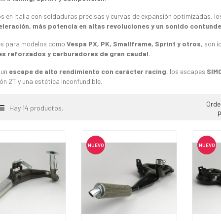
s en Italia con soldaduras precisas y curvas de expansión optimizadas, 
eleración, más potencia en altas revoluciones y un sonido contunde
es para modelos como
Vespa PX, PK, Smallframe, Sprint y otros
, son 
es reforzados y carburadores de gran caudal
.
 un
escape de alto rendimiento con carácter racing
, los escapes
SIMO
n 2T y una estética inconfundible.
Orde
Hay 14 productos.
p
NUEVO
NUEVO