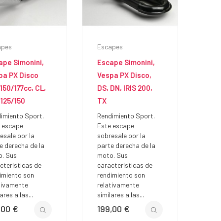
apes
Escapes
ape Simonini,
Escape Simonini,
pa PX Disco
Vespa PX Disco,
150/177cc, CL,
DS, DN, IRIS 200,
 125/150
TX
imiento Sport.
Rendimiento Sport.
 escape
Este escape
esale por la
sobresale por la
e derecha de la
parte derecha de la
. Sus
moto. Sus
cterísticas de
características de
imiento son
rendimiento son
tivamente
relativamente
ares a las...
similares a las...
,00 €
199,00 €
io
Precio