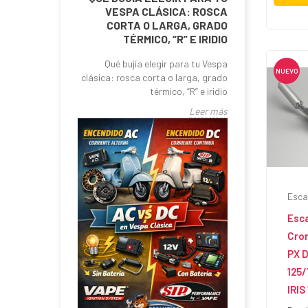
VESPA CLÁSICA: ROSCA
CORTA O LARGA, GRADO
TÉRMICO, “R” E IRIDIO
Qué bujía elegir para tu Vespa
NUEVO
clásica: rosca corta o larga, grado
térmico, “R” e iridio
Leer más
Esca
Esc
Cro
PX D
125/
IRIS