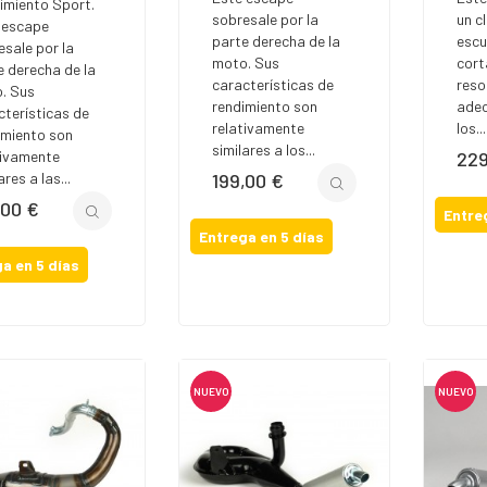
imiento Sport.
sobresale por la
un cl
 escape
parte derecha de la
escu
esale por la
moto. Sus
cort
e derecha de la
características de
reso
. Sus
rendimiento son
adec
cterísticas de
relativamente
los...
imiento son
similares a los...
tivamente
229
Prec
ares a las...
199,00 €
Precio
,00 €
io
Entre
Entrega en 5 días
a en 5 días
NUEVO
NUEVO