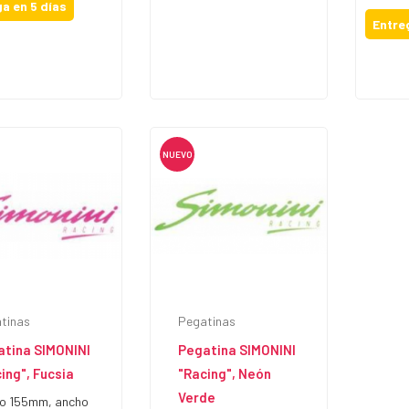
a en 5 días
Entre
NUEVO
tinas
Pegatinas
atina SIMONINI
Pegatina SIMONINI
ing", Fucsia
"Racing", Neón
Verde
o 155mm, ancho