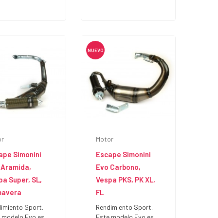
NUEVO
or
Motor
ape Simonini
Escape Simonini
 Aramida,
Evo Carbono,
pa Super, SL,
Vespa PKS, PK XL,
mavera
FL
imiento Sport.
Rendimiento Sport.
 modelo Evo es
Este modelo Evo es