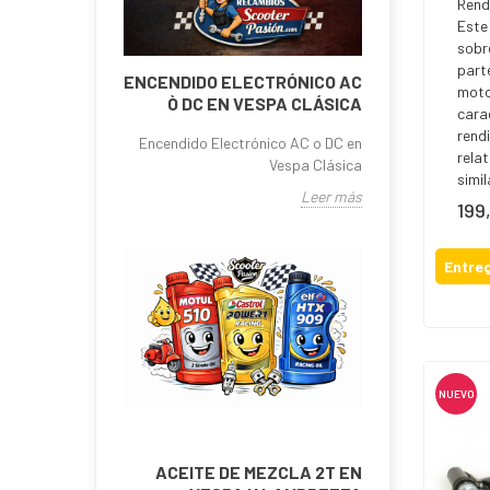
Rend
Este
sobr
part
ENCENDIDO ELECTRÓNICO AC
moto
Ò DC EN VESPA CLÁSICA
cara
rend
Encendido Electrónico AC o DC en
rela
Vespa Clásica
simil
Leer más
199
Prec
Entreg
NUEVO
ACEITE DE MEZCLA 2T EN