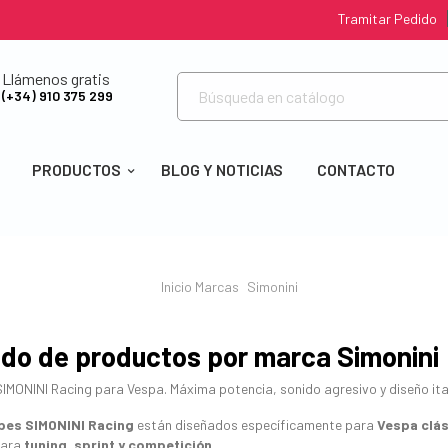
Tramitar Pedido
Llámenos gratis
(+34) 910 375 299
PRODUCTOS
BLOG Y NOTICIAS
CONTACTO
Inicio
Marcas
Simonini
ado de productos por marca Simonini
IMONINI Racing para Vespa. Máxima potencia, sonido agresivo y diseño ita
pes SIMONINI Racing
están diseñados específicamente para
Vespa clá
para
tuning, sprint y competición
.