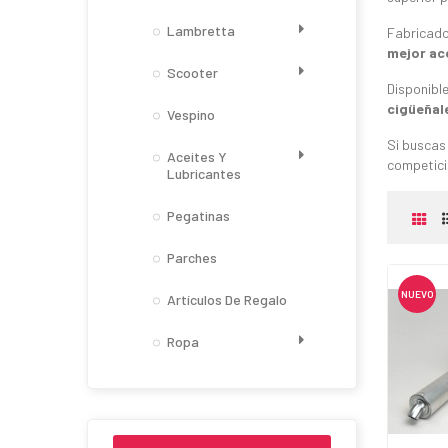
Lambretta
Fabricado
mejor ac
Scooter
Disponibl
cigüeñal
Vespino
Si buscas
Aceites Y
competició
Lubricantes
Pegatinas
Parches
NUEVO
Artículos De Regalo
Ropa