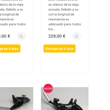
ásico de la vieja
un clásico de la vieja
ela. Debido a su
escuela. Debido a su
a longitud de
corta longitud de
nancia es
resonancia es
uado para todos
adecuado para todos
los...
,00 €
229,00 €
io
Precio
ga en 5 días
Entrega en 5 días
NUEVO