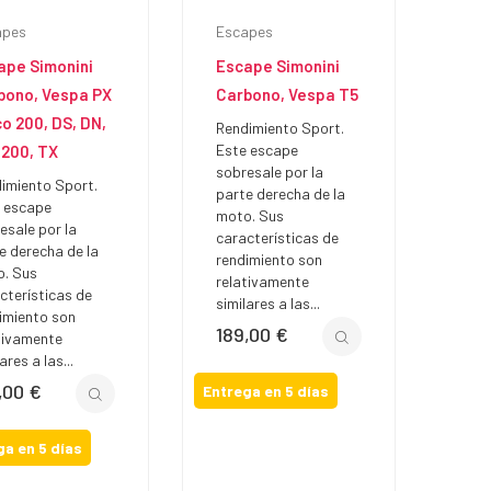
apes
Escapes
ape Simonini
Escape Simonini
bono, Vespa PX
Carbono, Vespa T5
o 200, DS, DN,
Rendimiento Sport.
Este escape
 200, TX
sobresale por la
imiento Sport.
parte derecha de la
 escape
moto. Sus
esale por la
características de
e derecha de la
rendimiento son
. Sus
relativamente
cterísticas de
similares a las...
imiento son
189,00 €
Precio
tivamente
ares a las...
,00 €
io
Entrega en 5 días
ga en 5 días