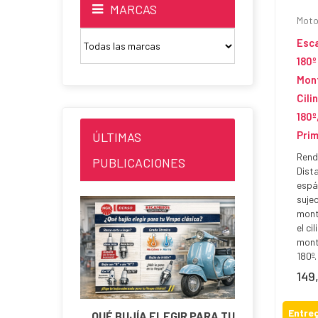
MARCAS
Moto
Esc
180º
Mon
Cili
180º
Pri
ÚLTIMAS
Rend
PUBLICACIONES
Dist
espá
suje
mont
el ci
mont
180º.
149
Prec
Entreg
QUÉ BUJÍA ELEGIR PARA TU