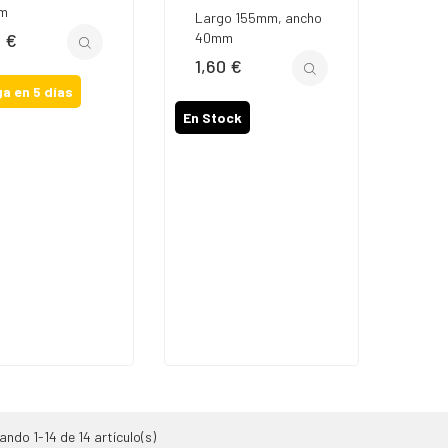
m
Largo 155mm, ancho
0 €
40mm
io
1,60 €
Precio
a en 5 días
En Stock
ndo 1-14 de 14 artículo(s)