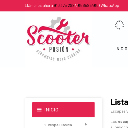
Llámenos ahora
910 375 299
//
658596460
(WhatsApp)
INICIO
List
INICIO
Escapes S
Los
esca
Vespa Clásica
superior 