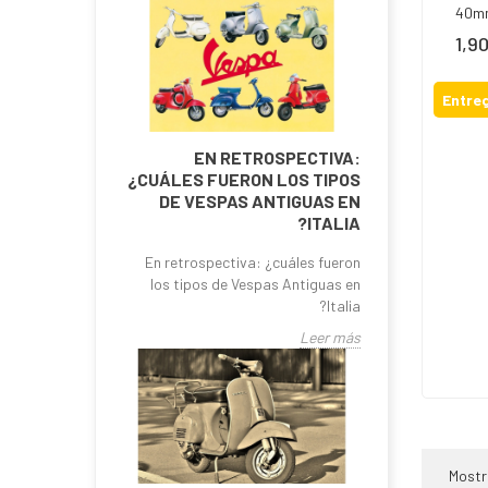
40m
1,9
Prec
Entreg
EN RETROSPECTIVA:
¿CUÁLES FUERON LOS TIPOS
DE VESPAS ANTIGUAS EN
ITALIA?
En retrospectiva: ¿cuáles fueron
los tipos de Vespas Antiguas en
Italia?
Leer más
Mostra