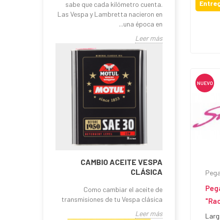
Entreg
sabe que cada kilómetro cuenta.
Las Vespa y Lambretta nacieron en
una época en...
Leer más
NUEVO
CAMBIO ACEITE VESPA
CLÁSICA
Pega
Peg
Como cambiar el aceite de
transmisiones de tu Vespa clásica
"Rac
Leer más
Larg