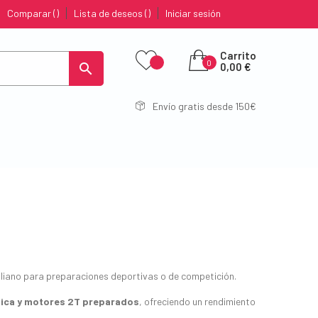
Comparar
Lista de deseos
Iniciar sesión
Carrito
0

0,00 €
Envío gratis desde 150€
liano para preparaciones deportivas o de competición.
sica y motores 2T preparados
, ofreciendo un rendimiento