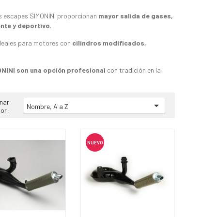
los escapes SIMONINI proporcionan
mayor salida de gases,
nte y deportivo
.
ideales para motores con
cilindros modificados,
NINI son una opción profesional
con tradición en la
nar

Nombre, A a Z
or:
NUEVO