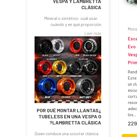
VESPA Y LAMBRETTA
CLÁSICA
Mineral o sintético: cuál usar,
cuándo y en qué proporción
Moto
Leer más
Esc
Evo
Vesp
Pri
Rend
Este
un cl
escu
cort
reso
adec
¿POR QUÉ MONTAR LLANTAS
los...
TUBELESS EN UNA VESPA O
LAMBRETTA CLÁSICA?
229
Prec
Quien conduce una scooter clásica