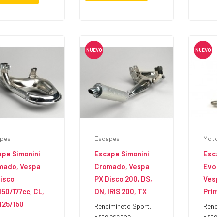
NUEVO
NUEVO
pes
Escapes
Mot
ape Simonini
Escape Simonini
Esc
mado, Vespa
Cromado, Vespa
Evo
isco
PX Disco 200, DS,
Ves
150/177cc, CL,
DN, IRIS 200, TX
Pri
 125/150
Rendimineto Sport.
Rend
Este escape
Este