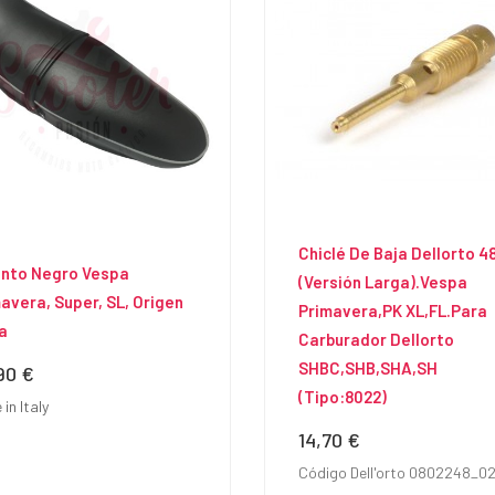
Chiclé De Baja Dellorto 4
ento Negro Vespa
(versión Larga).Vespa
avera, Super, SL, Origen
Primavera,PK XL,FL.Para
ia
Carburador Dellorto
SHBC,SHB,SHA,SH
90 €
io
(tipo:8022)
in Italy
14,70 €
Precio
Código Dell'orto 0802248_0