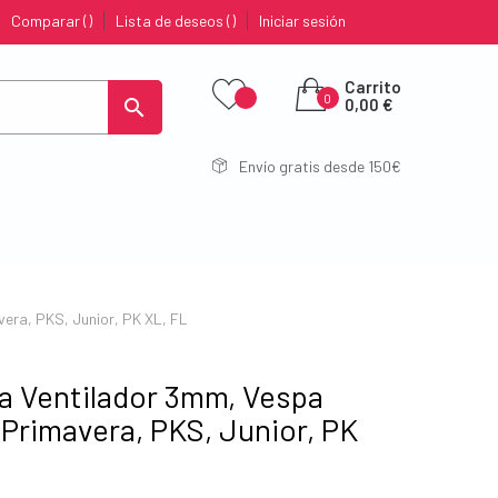
Comparar
Lista de deseos
Iniciar sesión
Carrito
0

0,00 €
Envío gratis desde 150€
era, PKS, Junior, PK XL, FL
a Ventilador 3mm, Vespa
 Primavera, PKS, Junior, PK