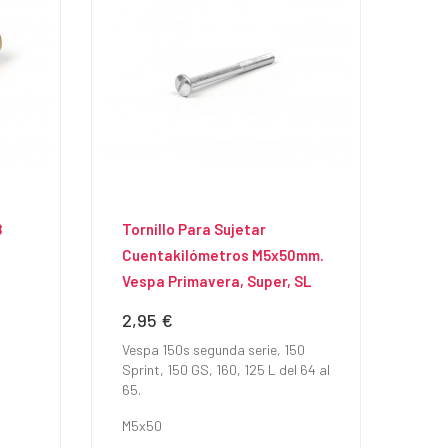
8
Tornillo Para Sujetar
Cuentakilómetros M5x50mm.
Vespa Primavera, Super, SL
2,95 €
Precio
Vespa 150s segunda serie, 150
Sprint, 150 GS, 160, 125 L del 64 al
65.
M5x50
2