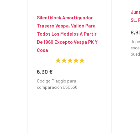
Junt
Silentblock Amortiguador
SL, 
Trasero Vespa, Válido Para
8,9
Prec
Todos Los Modelos A Partir
Depen
De 1960 Excepto Vespa PK Y
esca
Cosa
pued
6,30 €
Precio
Código Piaggio para
comparación 060536.