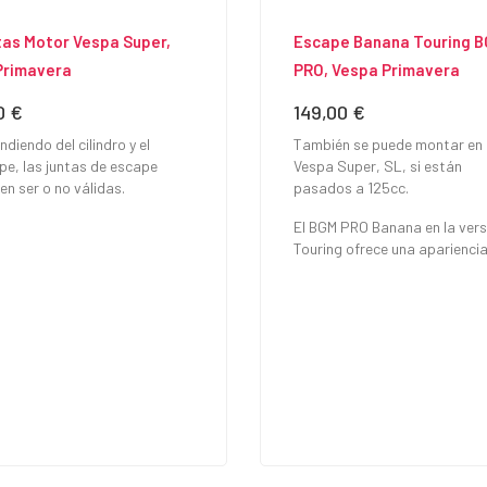
as Motor Vespa Super,
Escape Banana Touring 
Primavera
PRO, Vespa Primavera
0 €
149,00 €
io
Precio
diendo del cilindro y el
También se puede montar en
pe, las juntas de escape
Vespa Super, SL, si están
en ser o no válidas.
pasados a 125cc.
El BGM PRO Banana en la vers
Touring ofrece una apariencia.