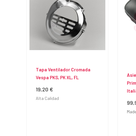
Tapa Ventilador Cromada
Asi
Vespa PKS, PK XL, FL
Prim
19,20 €
Precio
Ital
Alta Calidad
99,
Prec
Made 