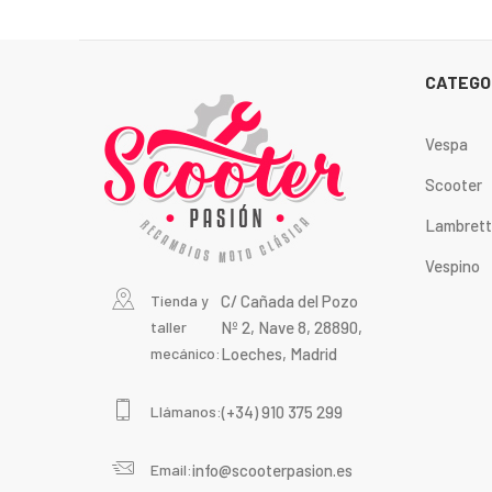
CATEGO
Vespa
Scooter
Lambret
Vespino
Tienda y
C/ Cañada del Pozo
taller
Nº 2, Nave 8, 28890,
mecánico:
Loeches, Madrid
Llámanos:
(+34) 910 375 299
Email:
info@scooterpasion.es