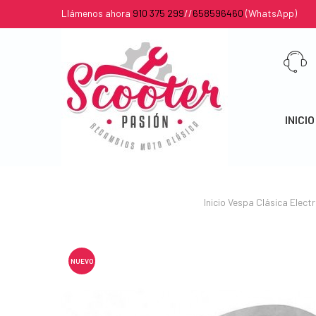
Llámenos ahora
910 375 299
//
658596460
(WhatsApp)
INICIO
Inicio
Vespa Clásica
Electr
NUEVO