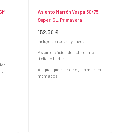
BGM
Asiento Marrón Vespa 50/75,
Super, SL, Primavera
152,50 €
Precio
Incluye cerradura y llaves.
Asiento clásico del fabricante
italiano Dieffe.
ión
Al igual que el original, los muelles
..
montados...