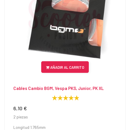
AÑADIR AL CARRITO
Cables Cambio BGM, Vespa PKS, Junior, PK XL
6,10 €
Precio
2 piezas
Longitud 1.765mm