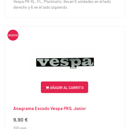
Vespa PK XL, FL, Plurimatic, llevan 5 unidades en el lado
derecho y 6 en el lado izquierdo.
NUEVO
AÑADIR AL CARRITO
Anagrama Escudo Vespa PKS, Junior
9,90 €
Precio
100 mm