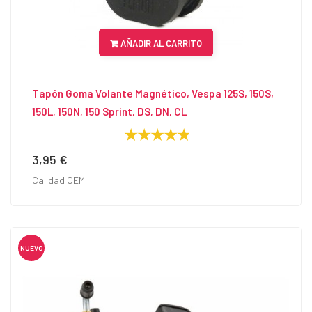
AÑADIR AL CARRITO
Tapón Goma Volante Magnético, Vespa 125S, 150S,
150L, 150N, 150 Sprint, DS, DN, CL
3,95 €
Precio
Calidad OEM
NUEVO