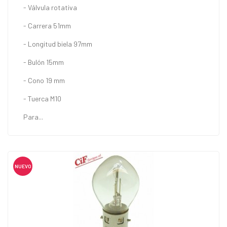
- Válvula rotativa
- Carrera 51mm
- Longitud biela 97mm
- Bulón 15mm
- Cono 19 mm
- Tuerca M10
Para...
NUEVO