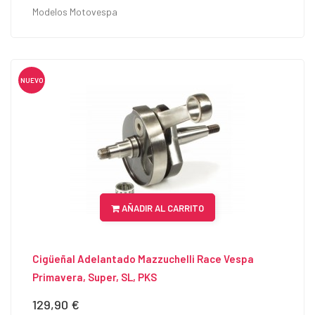
Modelos Motovespa
NUEVO
AÑADIR AL CARRITO
Cigüeñal Adelantado Mazzuchelli Race Vespa
Primavera, Super, SL, PKS
129,90 €
Precio