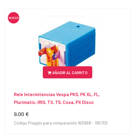
NUEVO
AÑADIR AL CARRITO
Rele Intermitencias Vespa PKS, PK XL, FL,
Plurimatic, IRIS, TX, T5, Cosa, PX Disco
9,00 €
Precio
Código Piaggio para comparación 163968 - 195703