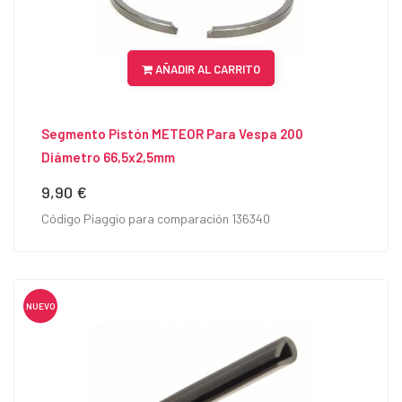
AÑADIR AL CARRITO
Segmento Pistón METEOR Para Vespa 200
Diámetro 66,5x2,5mm
9,90 €
Precio
Código Piaggio para comparación 136340
NUEVO