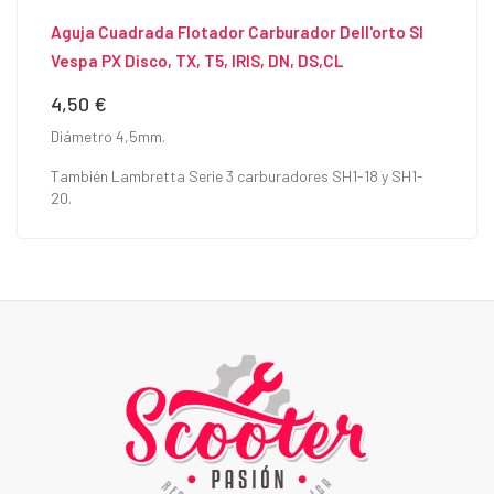
Aguja Cuadrada Flotador Carburador Dell'orto SI
Vespa PX Disco, TX, T5, IRIS, DN, DS,CL
4,50 €
Precio
Diámetro 4,5mm.
También Lambretta Serie 3 carburadores SH1-18 y SH1-
20.