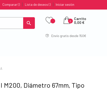
Comparar
Lista de deseos
Iniciar sesión
Carrito
0

0,00 €
Envío gratis desde 150€
 A
I M200, Diámetro 67mm, Tipo