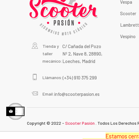
Vespa
Scooter
Lambret
Vespino
Tienda y
C/ Cañada del Pozo
taller
Nº 2, Nave 8, 28890,
mecánico:
Loeches, Madrid
Llámanos:
(+34) 910 375 299
Email:
info@scooterpasion.es
Copyright © 2022 -
Scooter Pasión
. Todos Los Derechos 
Estamos cerra