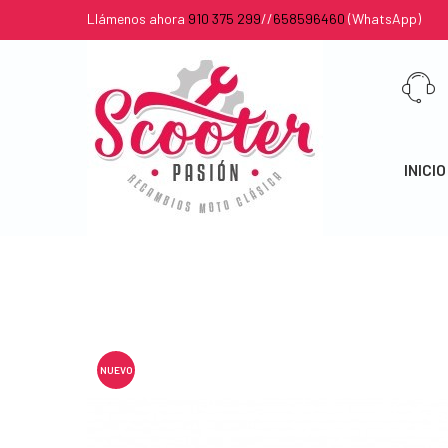
Llámenos ahora
910 375 299
//
658596460
(WhatsApp)
INICIO
NUEVO