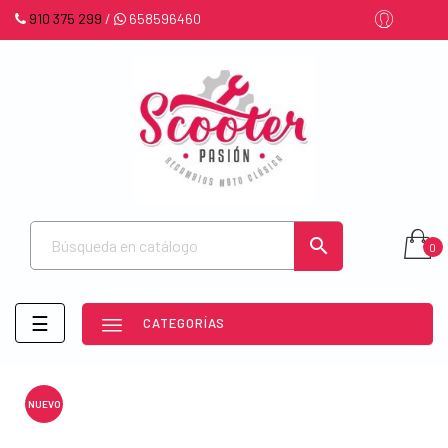
910 375 299
/
658596460

0
Navegación
☰
CATEGORÍAS
de
palanca
NUEVO