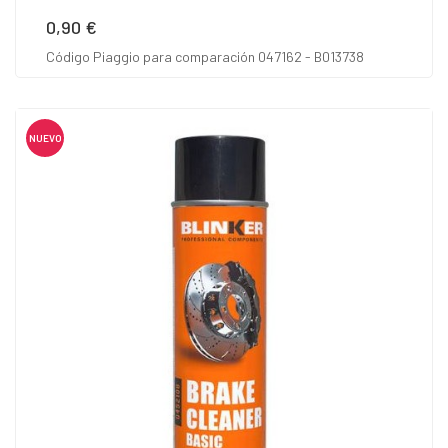
0,90 €
Precio
Código Piaggio para comparación 047162 - B013738
NUEVO