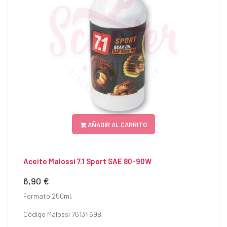
AÑADIR AL CARRITO
Aceite Malossi 7.1 Sport SAE 80-90W
6,90 €
Precio
Formato 250ml.
Código Malossi 7613469B.