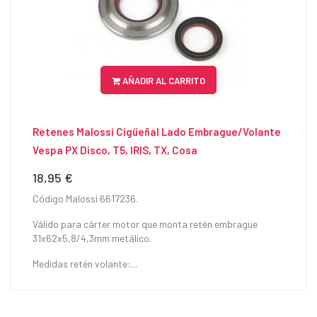
AÑADIR AL CARRITO
Retenes Malossi Cigüeñal Lado Embrague/Volante
Vespa PX Disco, T5, IRIS, TX, Cosa
18,95 €
Precio
Código Malossi 6617236.
Válido para cárter motor que monta retén embrague
31x62x5,8/4,3mm metálico.
Medidas retén volante:...