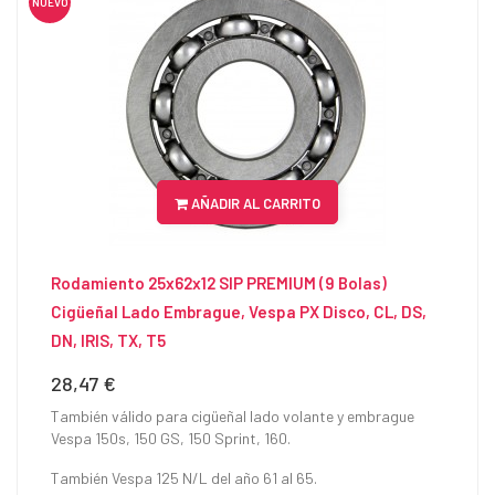
NUEVO
AÑADIR AL CARRITO
Rodamiento 25x62x12 SIP PREMIUM (9 Bolas)
Cigüeñal Lado Embrague, Vespa PX Disco, CL, DS,
DN, IRIS, TX, T5
28,47 €
Precio
También válido para cigüeñal lado volante y embrague
Vespa 150s, 150 GS, 150 Sprint, 160.
También Vespa 125 N/L del año 61 al 65.