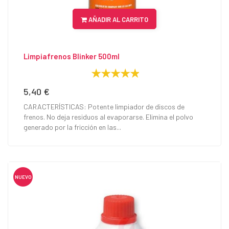
AÑADIR AL CARRITO
Limpiafrenos Blinker 500ml
5,40 €
Precio
CARACTERÍSTICAS: Potente limpiador de discos de
frenos. No deja residuos al evaporarse. Elimina el polvo
generado por la fricción en las...
NUEVO