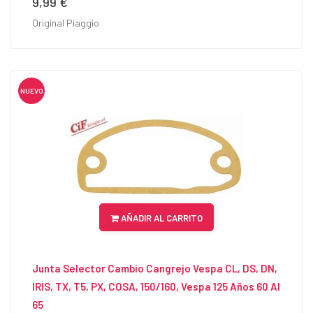
9,99 €
Precio
Original Piaggio
NUEVO
AÑADIR AL CARRITO
Junta Selector Cambio Cangrejo Vespa CL, DS, DN,
IRIS, TX, T5, PX, COSA, 150/160, Vespa 125 Años 60 Al
65