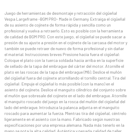
Juego de herramientas de desmontaje y retracción del cigüeñal
Vespa Largeframe -BGM PRO- Made in Germany. Extraiga el cigüeñal
de su asiento de cojinete de forma rápida y sencilla como un
profesional y vuelva a retraerlo. Esto es posible con la herramienta
de calidad de BGM PRO. Con este juego, el cigüeñal se puede sacar a
presión de su ajuste a presión en el cojinete de la carcasa del motor y
también se puede retraer de nuevo de forma profesional y sin dañar
el material. Instrucciones breves Presione hacia fuera el cigüeñal:
Coloque el plato con la tuerca soldada hacia arriba en la superficie
de sellado de la tapa del embrague del cárter del motor. Atornille el
plato en las roscas de la tapa del embrague (M6). Deslice el muñón
del cigüeñal fuera del cojinete atornillando el tornillo central. Tira del
cigüeñal: Empuje el cigüeñal lo más posible (con la mano) en el
asiento del cojinete. Deslice el manguito cilíndrico del conjunto sobre
el muñón que sobresale del cojinete en el lado del embrague. Atornille
el manguito roscado del juego en la rosca del muñón del cigüeñal del
lado del embrague. Introduzca la palanca adjunta en el manguito
roscado para aumentar la fuerza. Mientras tira del cigüeñal, céntrelo
ligeramente en el asiento con la mano. Fabricado según nuestras
especificaciones por una empresa alemana. Nada más tenerlo en la
mano se nota la alta calidad. Auténtica y pesada calidad de taller,