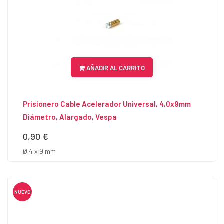
AÑADIR AL CARRITO
Prisionero Cable Acelerador Universal, 4,0x9mm
Diámetro, Alargado, Vespa
0,90 €
Precio
Ø 4 x 9 mm
NUEVO