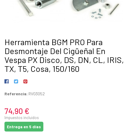
Herramienta BGM PRO Para
Desmontaje Del Cigüeñal En
Vespa PX Disco, DS, DN, CL, IRIS,
TX, T5, Cosa, 150/160
Referencia:
RV03052
74,90 €
Impuestos incluidos
Entrega en 5 días