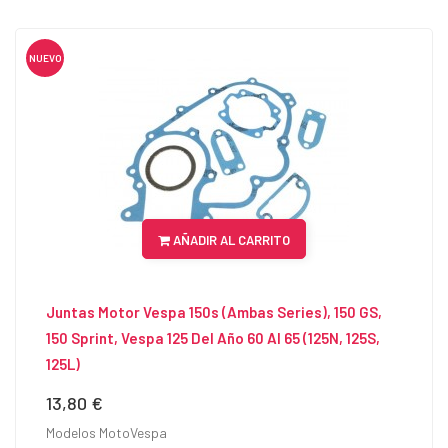
NUEVO
AÑADIR AL CARRITO
Juntas Motor Vespa 150s (ambas Series), 150 GS,
150 Sprint, Vespa 125 Del Año 60 Al 65 (125N, 125S,
125L)
13,80 €
Precio
Modelos MotoVespa