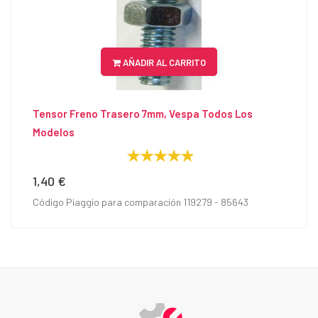
AÑADIR AL CARRITO
Tensor Freno Trasero 7mm, Vespa Todos Los
Modelos
1,40 €
Precio
Código Piaggio para comparación 119279 - 85643