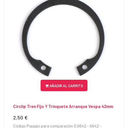
AÑADIR AL CARRITO
Circlip Tren Fijo Y Trinquete Arranque Vespa 42mm
2,50 €
Precio
Código Piaggio para comparación S.6642 - 6642 -