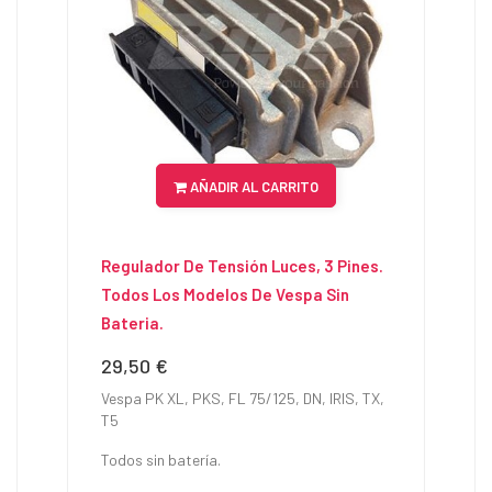
AÑADIR AL CARRITO
Regulador De Tensión Luces, 3 Pines.
Todos Los Modelos De Vespa Sin
Bateria.
29,50 €
Precio
Copy
©
Vespa PK XL, PKS, FL 75/125, DN, IRIS, TX,
202
T5
-
Scoo
Todos sin batería.
Pasi