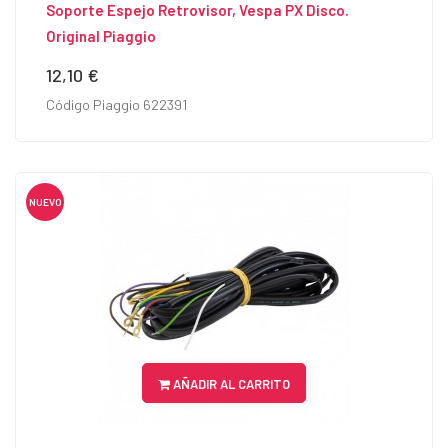
Soporte Espejo Retrovisor, Vespa PX Disco.
Original Piaggio
12,10 €
Precio
Código Piaggio 622391
NUEVO
AÑADIR AL CARRITO