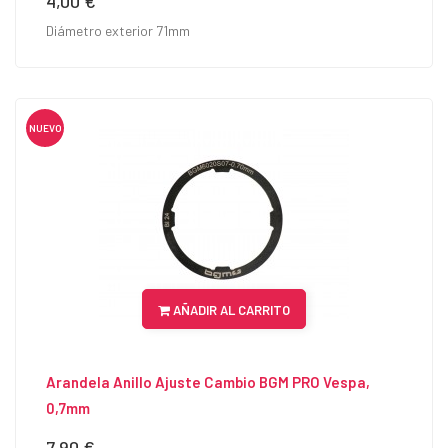
4,00 €
Diámetro exterior 71mm
NUEVO
AÑADIR AL CARRITO
Arandela Anillo Ajuste Cambio BGM PRO Vespa,
0,7mm
7,90 €
Precio