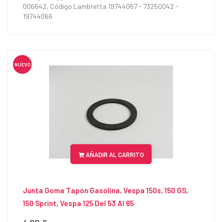
006642, Código Lambretta 19744067 - 73250042 -
19744066
NUEVO
AÑADIR AL CARRITO
Junta Goma Tapón Gasolina, Vespa 150s, 150 GS,
150 Sprint, Vespa 125 Del 53 Al 65
Precio