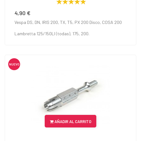
4,90 €
Precio
Vespa DS, DN, IRIS 200, TX, T5, PX 200 Disco, COSA 200
Lambretta 125/150LI (todas), 175, 200.
NUEVO
AÑADIR AL CARRITO