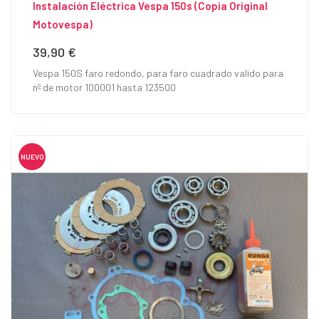
Instalación Eléctrica Vespa 150s (Copia Original
Motovespa)
39,90 €
Precio
Vespa 150S faro redondo, para faro cuadrado valido para
nº de motor 100001 hasta 123500
NUEVO