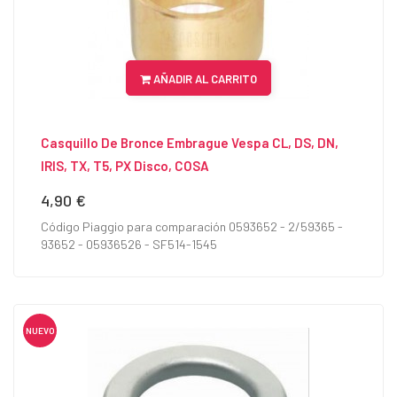
AÑADIR AL CARRITO
Casquillo De Bronce Embrague Vespa CL, DS, DN,
IRIS, TX, T5, PX Disco, COSA
4,90 €
Precio
Código Piaggio para comparación 0593652 - 2/59365 -
93652 - 05936526 - SF514-1545
NUEVO