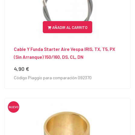
AÑADIR AL CARRITO
Cable Y Funda Starter Aire Vespa IRIS, TX, T5, PX
(sin Arranque) 150/160, DS, CL, DN
4,90 €
Precio
Código Piaggio para comparación 092370
NUEVO