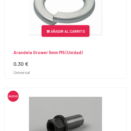
AÑADIR AL CARRITO
Arandela Grower 5mm M5 (unidad)
0,30 €
Precio
Universal
NUEVO