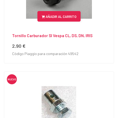
AÑADIR AL CARRITO
Tornillo Carburador SI Vespa CL, DS, DN, IRIS
2,90 €
Precio
Código Piaggio para comparación 49542
NUEVO