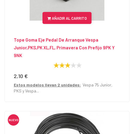
AÑADIR AL CARRITO
Tope Goma Eje Pedal De Arranque Vespa
Junior,PKS,PK XL,FL, Primavera Con Prefijo 9PK Y
9NK
2,10 €
Precio
Estos modelos llevan 2 unidades:
Vespa 75 Junior,
PKS y Vespa...
NUEVO