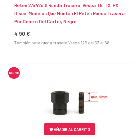
Retén 27x42x10 Rueda Trasera, Vespa T5, TX, PX
Disco, Modelos Que Montan El Retén Rueda Trasera
Por Dentro Del Cárter, Negro
4,90 €
Precio
También para rueda trasera Vespa 125 del 53 al 58
NUEVO
AÑADIR AL CARRITO