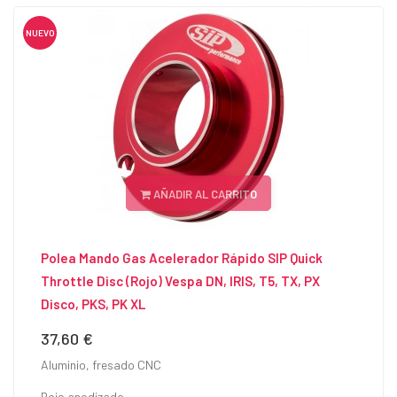
NUEVO
AÑADIR AL CARRITO
Polea Mando Gas Acelerador Rápido SIP Quick
Throttle Disc (Rojo) Vespa DN, IRIS, T5, TX, PX
Disco, PKS, PK XL
37,60 €
Precio
Aluminio, fresado CNC
Rojo anodizado