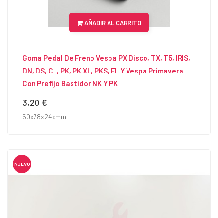
AÑADIR AL CARRITO
Goma Pedal De Freno Vespa PX Disco, TX, T5, IRIS,
DN, DS, CL, PK, PK XL, PKS, FL Y Vespa Primavera
Con Prefijo Bastidor NK Y PK
3,20 €
Precio
50x38x24xmm
NUEVO