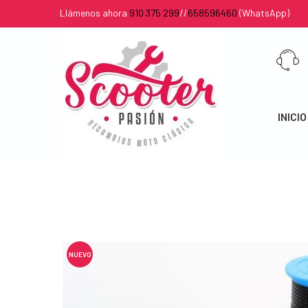
Llámenos ahora
910 375 299
//
658596460
(WhatsApp)
INICIO
NUEVO