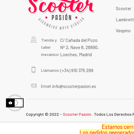
Scooter
Lambret
Vespino
Tienda y
C/ Cañada del Pozo
taller
Nº 2, Nave 8, 28890,
mecánico:
Loeches, Madrid
Llámanos:
(+34) 910 375 299
Email:
info@scooterpasion.es
Copyright © 2022 -
Scooter Pasión
. Todos Los Derechos 
Estamos cerra
Los pedidos geenerados 