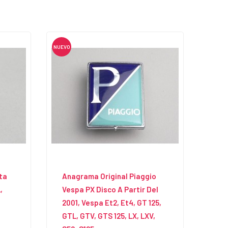
NUEVO
ta
Anagrama Original Piaggio
,
Vespa PX Disco A Partir Del
2001, Vespa Et2, Et4, GT 125,
GTL, GTV, GTS 125, LX, LXV,