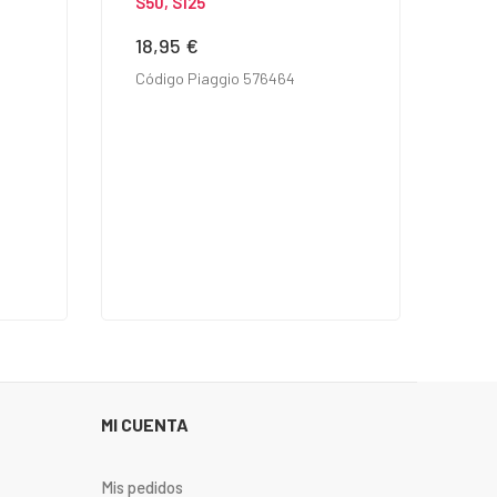
S50, S125
18,95 €
Precio
Código Piaggio 576464
MI CUENTA
Mis pedidos