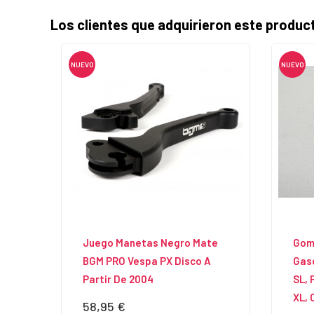
Los clientes que adquirieron este produ
NUEVO
NUEVO
Juego Manetas Negro Mate
Goma
BGM PRO Vespa PX Disco A
Gaso
Partir De 2004
SL, 
XL, 
58,95 €
Precio