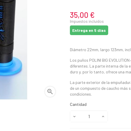
35,00 €
Impuestos incluidos
Entrega en 5 días
Diámetro 22mm, largo 123mm, inc
Los puños POLINI BIG EVOLUTION 
diferentes. La parte interna de 
duro y, por lo tanto, ofrece una m
La parte exterior de la empuñadur
de un compuesto de caucho más su

condiciones.
Cantidad