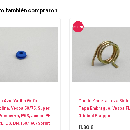
cto también compraron:
NUEVO
 Azul Varilla Grifo
Muelle Maneta Leva Biele
lina, Vespa 50/75, Super,
Tapa Embrague, Vespa FL
Primavera, PKS, Junior, PK
Original Piaggio
CL, DS, DN, 150/160/Sprint
11,90 €
Precio