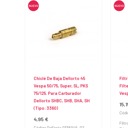
NUEVO
NUEVO
Chiclé De Baja Dellorto 45
Filt
Vespa 50/75, Super, SL, PKS
Filt
75/125. Para Carburador
Ves
Dellorto SHBC, SHB, SHA, SH
15,
Prec
(tipo: 3360)
Códi
4,95 €
Precio
Filtr
Código Dell'orto 0336045_02