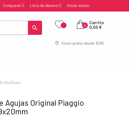
Comparar
Lista de deseos
Iniciar sesión
Carrito
0

0,00 €
Envío gratis desde 150€
) 15x19x20mm
e Agujas Original Piaggio
x19x20mm