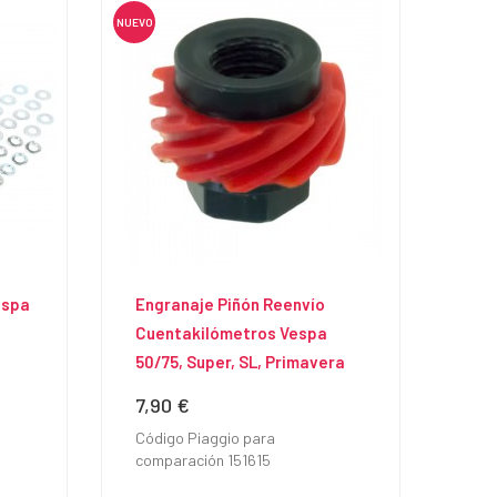
NUEVO
espa
Engranaje Piñón Reenvío
Cuentakilómetros Vespa
50/75, Super, SL, Primavera
7,90 €
Precio
Código Piaggio para
comparación 151615