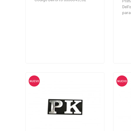
Prim
Dell
para 
NUEVO
NUEVO