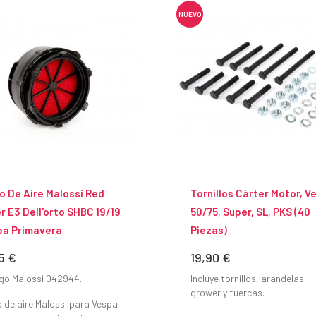
NUEVO
ro De Aire Malossi Red
Tornillos Cárter Motor, V
er E3 Dell'orto SHBC 19/19
50/75, Super, SL, PKS (40
pa Primavera
Piezas)
15 €
19,90 €
io
Precio
go Malossi 042944.
Incluye tornillos, arandelas,
grower y tuercas.
o de aire Malossi para Vespa