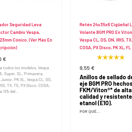
ador Seguridad Leva
Retén 24x35x6 Cigüeñal 
ector Cambio Vespa,
Volante BGM PRO En Viton
23mm Cónico. (Ver Más En
Vespa CL, DS, DN, IRIS, TX
ripción)
COSA, PX Disco, PK XL, FL
0 €
io
9,55 €
Precio
a todos los modelos. Vespa
5, Super, SL, Primavera,
Anillos de sellado d
 Junior, PK XL, Vespa CL, DS,
eje BGM PRO hechos
IRIS, TX, T5, PX Disco, COSA,
FKM/Viton®* de alta
 125 del...
calidad y resistente
etanol (E10).
POR QUÉ...