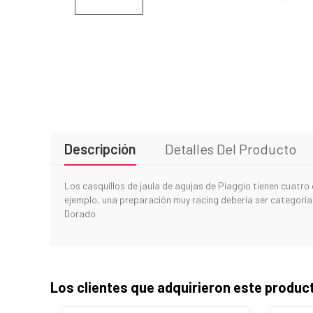
Descripción
Detalles Del Producto
Los casquillos de jaula de agujas de Piaggio tienen cuatro 
ejemplo, una preparación muy racing debería ser categoría 
Dorado
Los clientes que adquirieron este produ