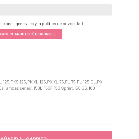
iciones generales y la política de privacidad
ARME CUANDO ESTÉ DISPONIBLE
L 125,PKS 125,PK XL 125,PX XL 75,FL 75,FL 125,CL,PX
0s (ambas series),150L,150F,150 Sprint,150 GS,160