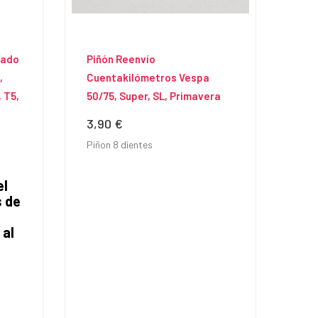
Lado
Piñón Reenvío
,
Cuentakilómetros Vespa
, T5,
50/75, Super, SL, Primavera
3,90 €
Precio
Piñon 8 dientes
el
 de
 al