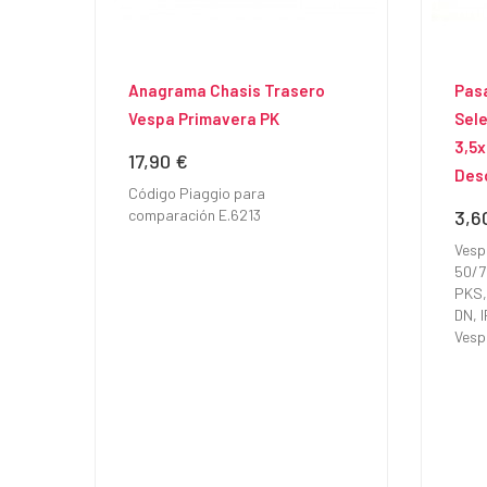
Anagrama Chasis Trasero
Pas
Vespa Primavera PK
Sel
3,5x
17,90 €
Precio
Desc
Código Piaggio para
comparación E.6213
3,6
Prec
Vesp
50/7
PKS,
DN, 
Vespa