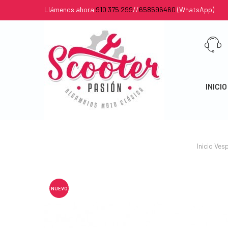
Llámenos ahora
910 375 299
//
658596460
(WhatsApp)
INICIO
Inicio
Vesp
NUEVO