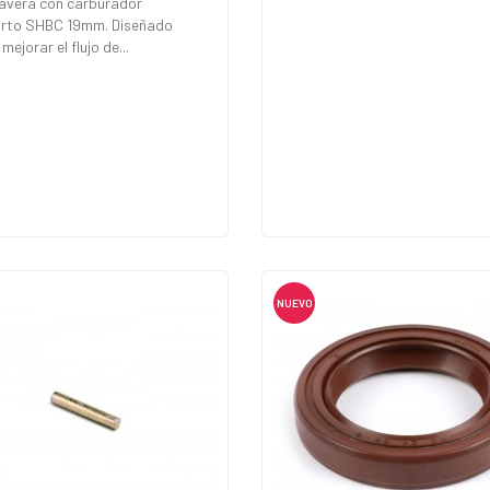
avera con carburador
'orto SHBC 19mm. Diseñado
mejorar el flujo de...
NUEVO