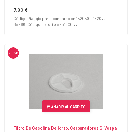
7,90 €
Precio
Código Piaggio para comparación 152068 - 152072 -
85286, Código Dell'orto 5251600 77
NUEVO
AÑADIR AL CARRITO
Filtro De Gasolina Dellorto, Carburadores SI Vespa