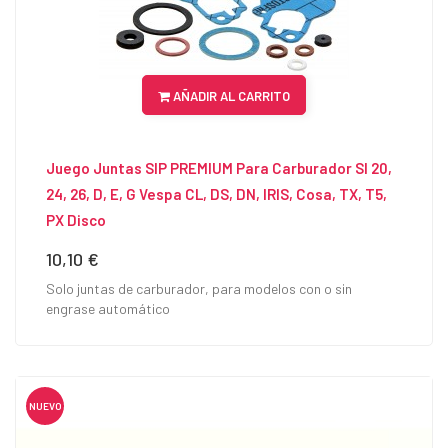
AÑADIR AL CARRITO
Juego Juntas SIP PREMIUM Para Carburador SI 20,
24, 26, D, E, G Vespa CL, DS, DN, IRIS, Cosa, TX, T5,
PX Disco
10,10 €
Precio
Solo juntas de carburador, para modelos con o sin
engrase automático
NUEVO