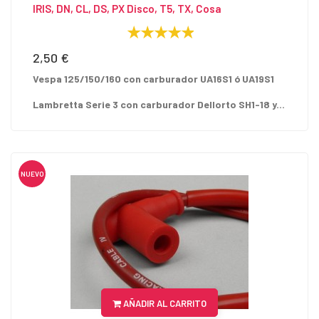
IRIS, DN, CL, DS, PX Disco, T5, TX, Cosa
2,50 €
Precio
Vespa 125/150/160 con carburador UA16S1 ó UA19S1
Lambretta Serie 3 con carburador Dellorto SH1-18 y...
NUEVO
AÑADIR AL CARRITO