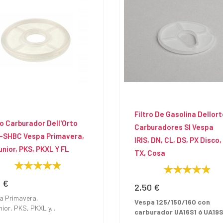
Filtro De Gasolina Dellort
ro Carburador Dell'Orto
Carburadores SI Vespa
-SHBC Vespa Primavera,
IRIS, DN, CL, DS, PX Disco,
unior, PKS, PKXL Y FL
TX, Cosa
0 €
io
2,50 €
Precio
a
Primavera,
Vespa 125/150/160 con
nior
,
PKS
,
PKXL
y...
carburador UA16S1 ó UA19S