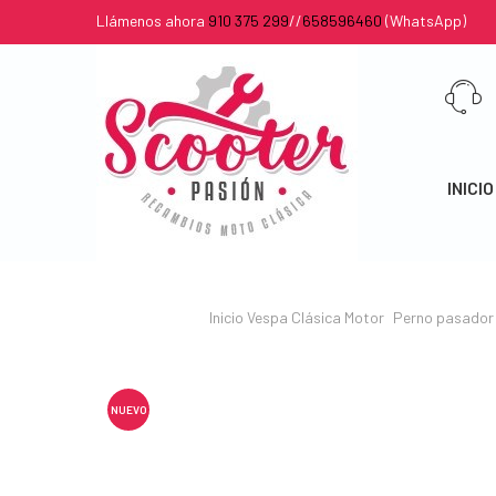
Llámenos ahora
910 375 299
//
658596460
(WhatsApp)
INICIO
Inicio
Vespa Clásica
Motor
Perno pasador 
NUEVO