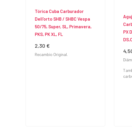
Tórica Cuba Carburador
Agu
Dell'orto SHB / SHBC Vespa
Carb
50/75, Super, SL, Primavera,
PX D
PKS, PK XL, FL
DS,
2,30 €
Precio
4,5
Prec
Recambio Original.
Diám
Tamb
carb