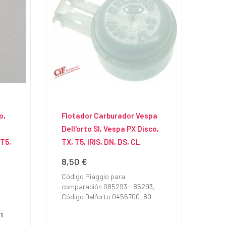
o,
Flotador Carburador Vespa
Dell'orto SI, Vespa PX Disco,
 T5,
TX, T5, IRIS, DN, DS, CL
8,50 €
Precio
Código Piaggio para
comparación 085293 - 85293,
Código Dell'orto 0456700_80
1