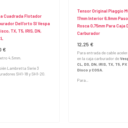
Tensor Original Piaggio M
ja Cuadrada Flotador
17mm Interior 6,9mm Paso
urador Dell'orto SI Vespa
Rosca 0,75mm Para Caja 
isco, TX, T5, IRIS, DN,
Carburador
CL
12,25 €
Precio
0 €
io
Para entrada de cable acele
etro 4,5mm.
en la caja carburador de
Ves
CL, DS, DN, IRIS, TX, T5, PX
ién Lambretta Serie 3
Disco y COSA.
uradores SH1-18 y SH1-20.
Para...