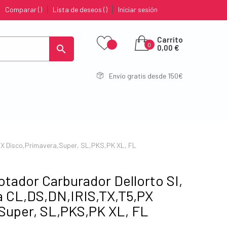
Comparar
Lista de deseos
Iniciar sesión
Carrito
0

0,00 €
Envío gratis desde 150€
PX Disco,Primavera,Super, SL,PKS,PK XL, FL
otador Carburador Dellorto SI,
 CL,DS,DN,IRIS,TX,T5,PX
Super, SL,PKS,PK XL, FL