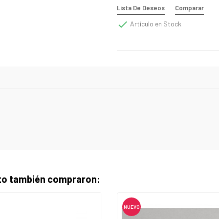
Lista De Deseos
Comparar

Artículo en Stock
cto también compraron:
NUEVO