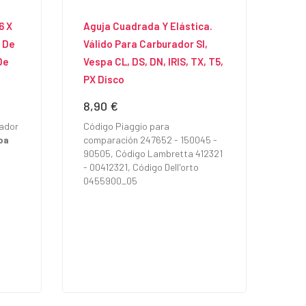
6 X
Aguja Cuadrada Y Elástica.
 De
Válido Para Carburador SI,
De
Vespa CL, DS, DN, IRIS, TX, T5,
PX Disco
8,90 €
Precio
rador
Código Piaggio para
pa
comparación 247652 - 150045 -
90505, Código Lambretta 412321
- 00412321, Código Dell'orto
0455900_05