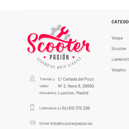
CATEGO
Vespa
Scooter
Lambret
Vespino
Tienda y
C/ Cañada del Pozo
taller
Nº 2, Nave 8, 28890,
mecánico:
Loeches, Madrid
Llámanos:
(+34) 910 375 299
Email:
info@scooterpasion.es