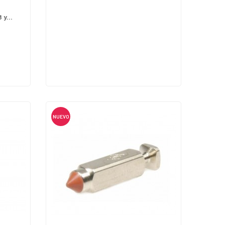
y...
NUEVO