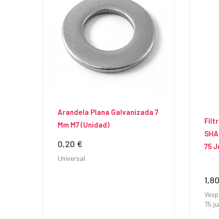
Arandela Plana Galvanizada 7
Filt
Mm M7 (unidad)
SHA
0,20 €
Precio
75 J
Universal
1,8
Prec
Vesp
75
ju