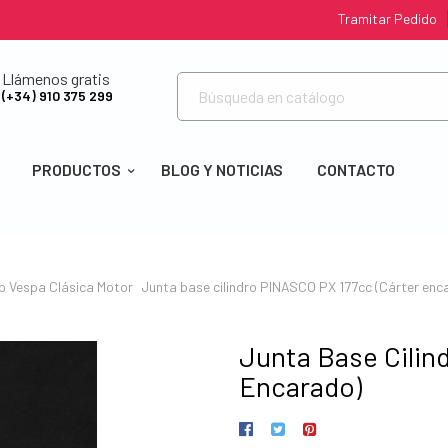
Tramitar Pedido
Llámenos gratis
(+34) 910 375 299
PRODUCTOS
BLOG Y NOTICIAS
CONTACTO
io
Vespa Clásica
Motor
Junta base cilindro PINASCO PX 177cc (Cárter enc
Junta Base Cilin
Encarado)