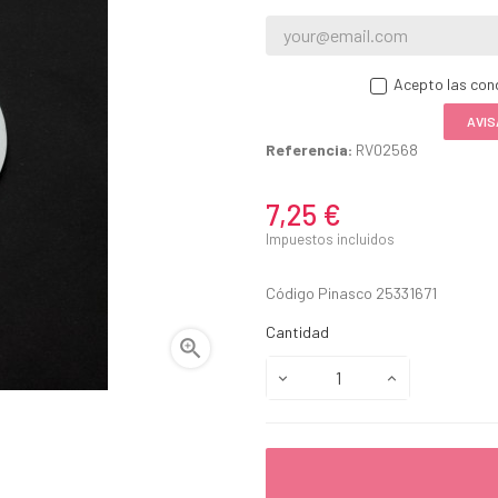
Acepto las cond
AVIS
Referencia:
RV02568
7,25 €
Impuestos incluidos
Código Pinasco 25331671
Cantidad
