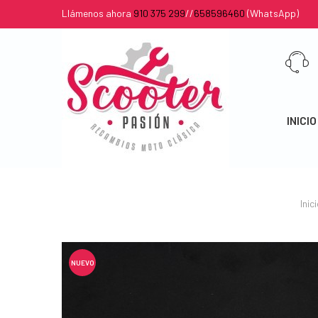
Llámenos ahora
910 375 299
//
658596460
(WhatsApp)
INICIO
Inic
NUEVO