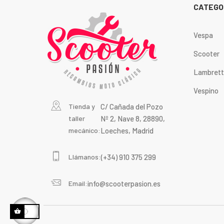
CATEGO
Vespa
Scooter
Lambret
Vespino
Tienda y
C/ Cañada del Pozo
taller
Nº 2, Nave 8, 28890,
mecánico:
Loeches, Madrid
Llámanos:
(+34) 910 375 299
Email:
info@scooterpasion.es