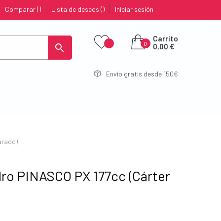
Comparar
Lista de deseos
Iniciar sesión
Carrito
0

0,00 €
Envío gratis desde 150€
arado)
dro PINASCO PX 177cc (Cárter