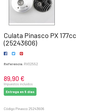
Culata Pinasco PX 177cc
(25243606)
Referencia:
RV02552
89,90 €
Impuestos incluidos
Entrega en 5 días
Código Pinasco 25243606