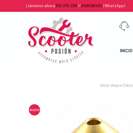
Llámenos ahora
910 375 299
//
658596460
(WhatsApp)
INICIO
Inicio
Vespa Clási
NUEVO