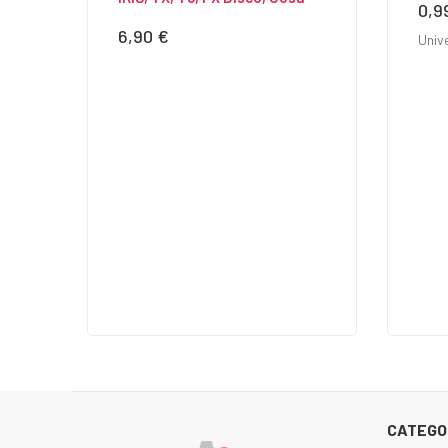
0,9
Prec
6,90 €
Precio
Univ
CATEGO