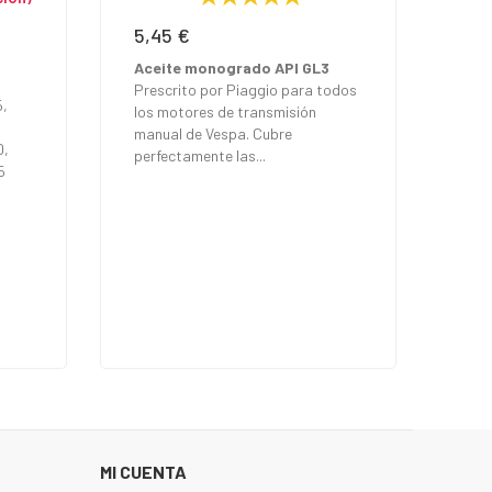
5,45 €
Precio
Aceite monogrado API GL3
Prescrito por Piaggio para todos
5,
los motores de transmisión
manual de Vespa. Cubre
0,
perfectamente las...
5
MI CUENTA