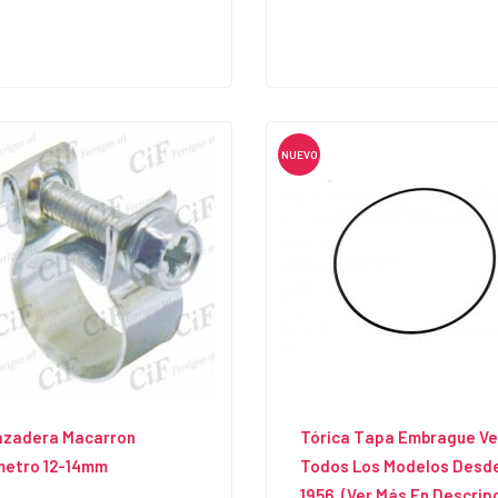
NUEVO
azadera Macarron
Tórica Tapa Embrague Ve
metro 12-14mm
Todos Los Modelos Desd
1956. (Ver Más En Descrip