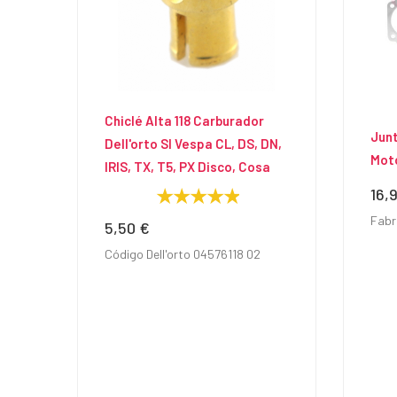
Chiclé Alta 118 Carburador
Junt
Dell'orto SI Vespa CL, DS, DN,
Mot
IRIS, TX, T5, PX Disco, Cosa
16,
Prec
Fabr
5,50 €
Precio
Código Dell'orto 04576118 02