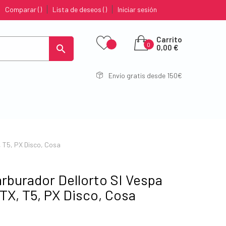
Comparar
Lista de deseos
Iniciar sesión
Carrito
0

0,00 €
Envío gratis desde 150€
, T5, PX Disco, Cosa
arburador Dellorto SI Vespa
 TX, T5, PX Disco, Cosa