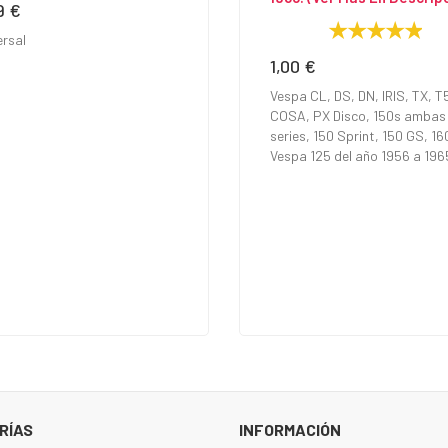
9 €
io
ersal
1,00 €
Precio
Vespa CL, DS, DN, IRIS, TX, T
COSA, PX Disco, 150s ambas
series, 150 Sprint, 150 GS, 16
Vespa 125 del año 1956 a 196
RÍAS
INFORMACIÓN