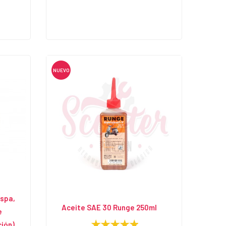
NUEVO
spa,
Aceite SAE 30 Runge 250ml
e
ción)