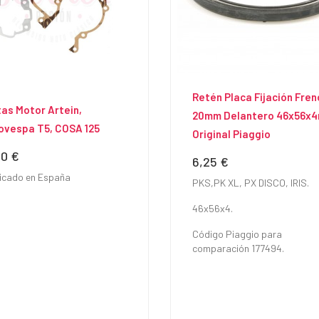
Retén Placa Fijación Fren
as Motor Artein,
20mm Delantero 46x56x
ovespa T5, COSA 125
Original Piaggio
90 €
io
6,25 €
Precio
icado en España
PKS,PK XL, PX DISCO, IRIS.
46x56x4.
Código Piaggio para
comparación 177494.