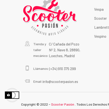
Vespa
Scooter
Lambret
Vespino
Tienda y
C/ Cañada del Pozo
taller
Nº 2, Nave 8, 28890,
mecánico:
Loeches, Madrid
Llámanos:
(+34) 910 375 299
Email:
info@scooterpasion.es
Copyright © 2022 -
Scooter Pasión
. Todos Los Derechos 