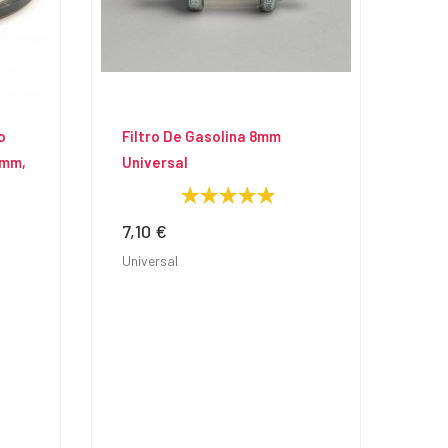
o
Filtro De Gasolina 8mm
4mm,
Universal
7,10 €
Precio
Universal