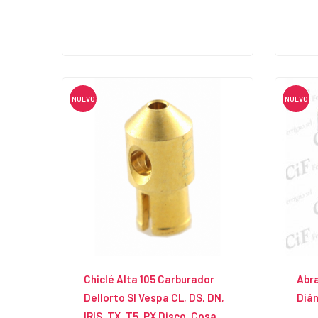
NUEVO
NUEVO
Chiclé Alta 105 Carburador
Abr
Dellorto SI Vespa CL, DS, DN,
Diá
IRIS, TX, T5, PX Disco, Cosa