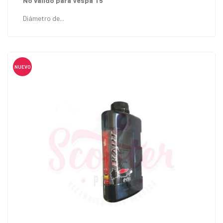
No válido para Vespa T5
Diámetro de...
NUEVO