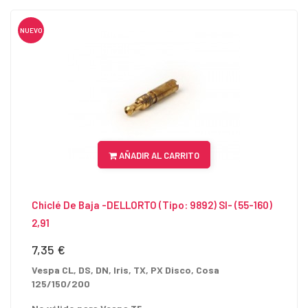
NUEVO
AÑADIR AL CARRITO
Chiclé De Baja -DELLORTO (tipo: 9892) SI- (55-160)
2,91
7,35 €
Precio
Vespa CL, DS, DN, Iris, TX, PX Disco, Cosa
125/150/200