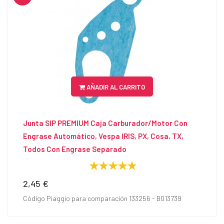
AÑADIR AL CARRITO
Junta SIP PREMIUM Caja Carburador/Motor Con
Engrase Automático, Vespa IRIS, PX, Cosa, TX,
Todos Con Engrase Separado
2,45 €
Precio
Código Piaggio para comparación 133256 - B013739