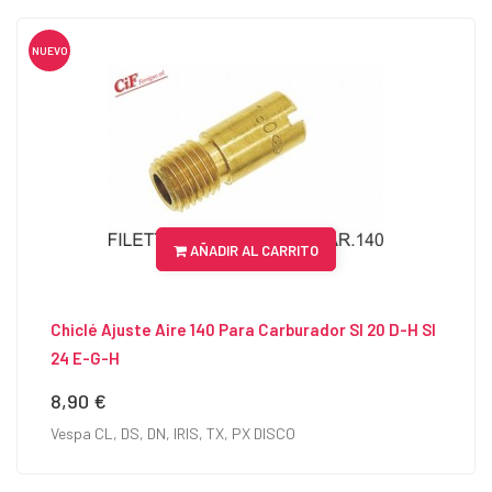
NUEVO
AÑADIR AL CARRITO
Chiclé Ajuste Aire 140 Para Carburador SI 20 D-H SI
24 E-G-H
8,90 €
Precio
Vespa CL, DS, DN, IRIS, TX, PX DISCO