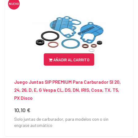
NUEVO
AÑADIR AL CARRITO
Juego Juntas SIP PREMIUM Para Carburador SI 20,
24, 26, D, E, G Vespa CL, DS, DN, IRIS, Cosa, TX, T5,
PX Disco
10,10 €
Precio
Solo juntas de carburador, para modelos con o sin
engrase automático