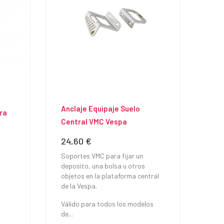
l
Anclaje Equipaje Suelo
ra
Central VMC Vespa
r
24,60 €
Precio
Soportes VMC para fijar un
deposito, una bolsa u otros
objetos en la plataforma central
de la Vespa.
Válido para todos los modelos
de...