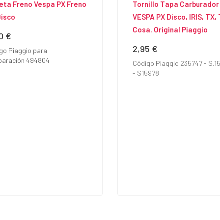
eta Freno Vespa PX Freno
Tornillo Tapa Carburador
Disco
VESPA PX Disco, IRIS, TX, 
Cosa. Original Piaggio
90 €
io
2,95 €
Precio
go Piaggio para
aración 494804
Código Piaggio 235747 - S.1
- S15978