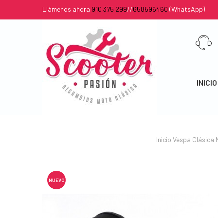
Llámenos ahora
910 375 299
//
658596460
(WhatsApp)
INICIO
Inicio
Vespa Clásica
NUEVO