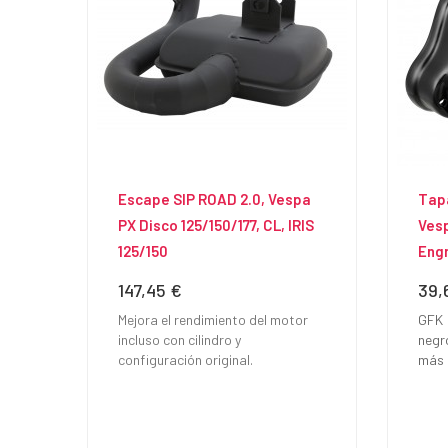
Escape SIP ROAD 2.0, Vespa
Tapa
PX Disco 125/150/177, CL, IRIS
Vesp
125/150
Eng
147,45 €
39,
Precio
Prec
Mejora el rendimiento del motor
GFK
incluso con cilindro y
negr
configuración original.
más 