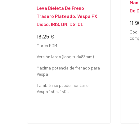
Man
Leva Bieleta De Freno
De 
Trasero Plateado, Vespa PX
11,
Prec
Disco, IRIS, DN, DS, CL
Códi
16,25 €
Precio
comp
Marca BGM
Versión larga (longitud=83mm)
Máxima potencia de frenado para
Vespa
También se puede montar en
Vespa 150s, 150...