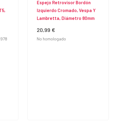
Espejo Retrovisor Bordón
T5,
Izquierdo Cromado, Vespa Y
Lambretta, Diámetro 80mm
20,99 €
Precio
5978
No homologado