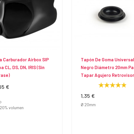
 Carburador Airbox SIP
Tapón De Goma Universa
a CL, DS, DN, IRIS (sin
Negro Diámetro 20mm Pa
rase)
Tapar Agujero Retroviso
65 €
io
1,35 €
Precio
o
Ø 20mm
20% volumen