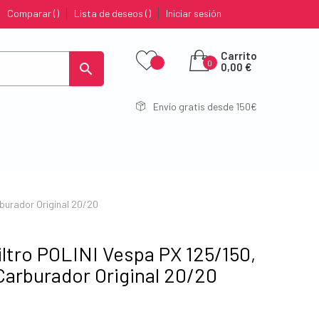
Comparar
Lista de deseos
Iniciar sesión
Carrito
0

0,00 €
Envío gratis desde 150€
rburador Original 20/20
iltro POLINI Vespa PX 125/150,
Carburador Original 20/20