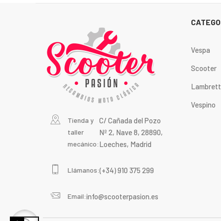
CATEGO
Vespa
Scooter
Lambret
Vespino
Tienda y
C/ Cañada del Pozo
taller
Nº 2, Nave 8, 28890,
mecánico:
Loeches, Madrid
Llámanos:
(+34) 910 375 299
Email:
info@scooterpasion.es