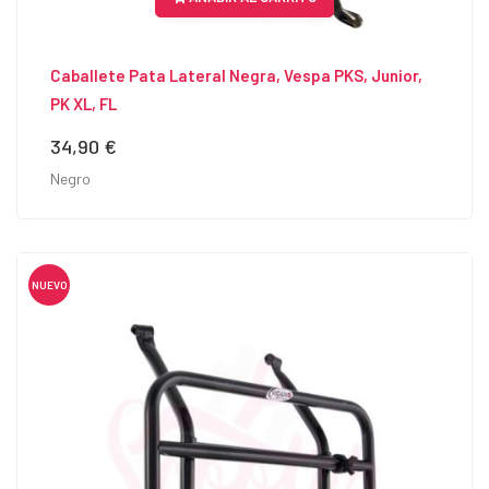
Caballete Pata Lateral Negra, Vespa PKS, Junior,
PK XL, FL
34,90 €
Precio
Negro
NUEVO