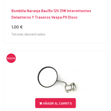
Bombilla Naranja Bau15s 12V 21W Intermitentes
Delanteros Y Traseros Vespa PX Disco
1,00 €
Precio
Tetones descentrados
NUEVO
AÑADIR AL CARRITO