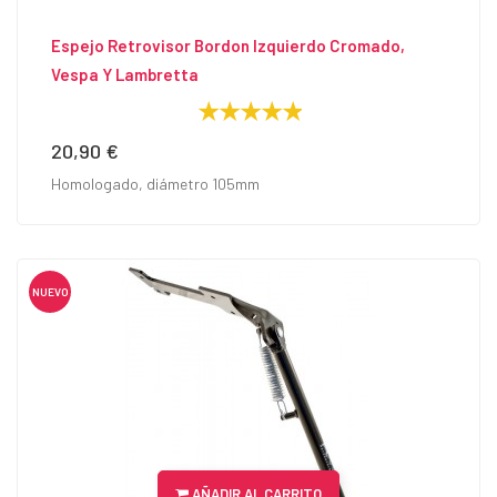
Espejo Retrovisor Bordon Izquierdo Cromado,
Vespa Y Lambretta
20,90 €
Precio
Homologado, diámetro 105mm
NUEVO
AÑADIR AL CARRITO