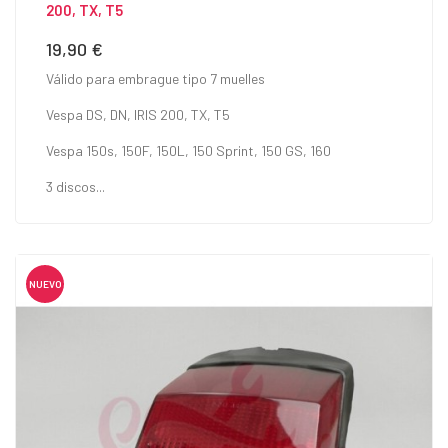
200, TX, T5
19,90 €
Precio
Válido para embrague tipo 7 muelles
Vespa DS, DN, IRIS 200, TX, T5
Vespa 150s, 150F, 150L, 150 Sprint, 150 GS, 160
3 discos...
NUEVO