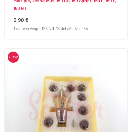
Múltiple, Vespa 150s, 150 GS, 150 Sprint, 150 L, 150 F,
160 GT
2,90 €
Precio
También Vespa 125 N/L/S del año 61 al 65
NUEVO