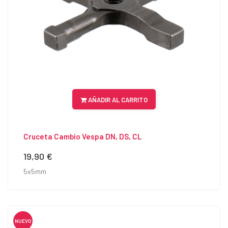
AÑADIR AL CARRITO
Cruceta Cambio Vespa DN, DS, CL
19,90 €
Precio
5x5mm
NUEVO