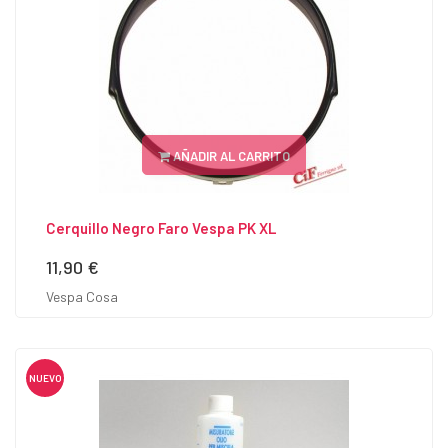
AÑADIR AL CARRITO
Cerquillo Negro Faro Vespa PK XL
11,90 €
Precio
Vespa Cosa
NUEVO