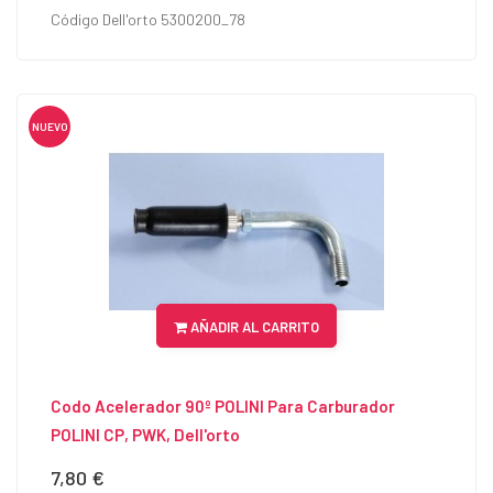
Código Dell'orto 5300200_78
NUEVO
AÑADIR AL CARRITO
Codo Acelerador 90º POLINI Para Carburador
POLINI CP, PWK, Dell'orto
7,80 €
Precio