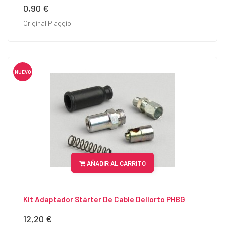
0,90 €
Precio
Original Piaggio
NUEVO
AÑADIR AL CARRITO
Kit Adaptador Stárter De Cable Dellorto PHBG
12,20 €
Precio