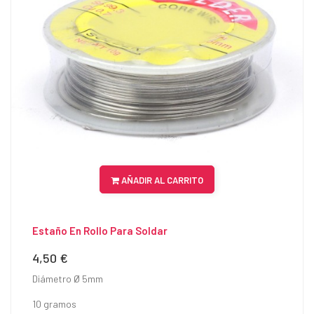
AÑADIR AL CARRITO
Estaño En Rollo Para Soldar
4,50 €
Precio
Diámetro Ø 5mm
10 gramos