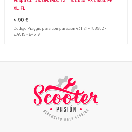
Vespa CL, DS, DN, IRIS, TX, T5, Cosa, PX Disco, PK
XL, FL
4,90 €
Precio
Código Piaggio para comparación 431121 - 158962 -
E.4519 - E4519