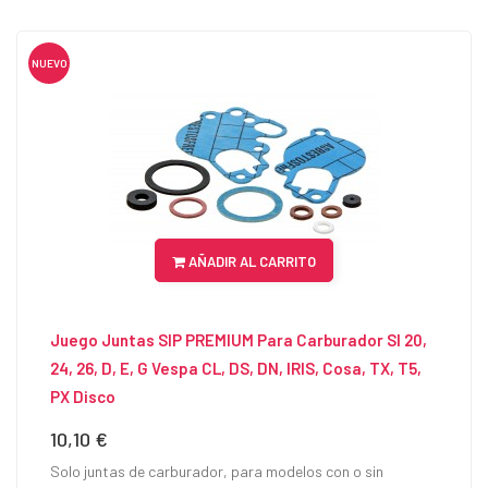
NUEVO
AÑADIR AL CARRITO
Juego Juntas SIP PREMIUM Para Carburador SI 20,
24, 26, D, E, G Vespa CL, DS, DN, IRIS, Cosa, TX, T5,
PX Disco
10,10 €
Precio
Solo juntas de carburador, para modelos con o sin