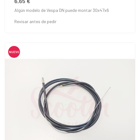
6,65 €
Precio
Algún modelo de Vespa DN puede montar 30x47x6
Revisar antes de pedir
NUEVO