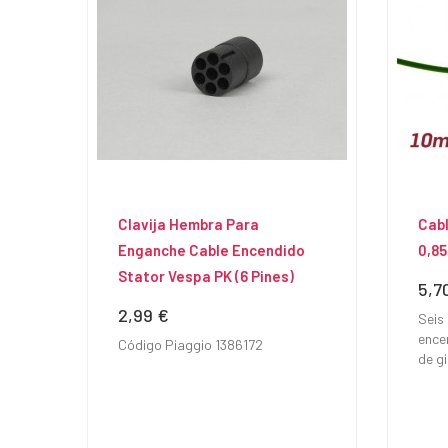
Clavija Hembra Para
Cab
Enganche Cable Encendido
0,8
Stator Vespa PK (6 Pines)
5,7
Prec
2,99 €
Precio
Seis
encen
Código Piaggio 1386172
de gi