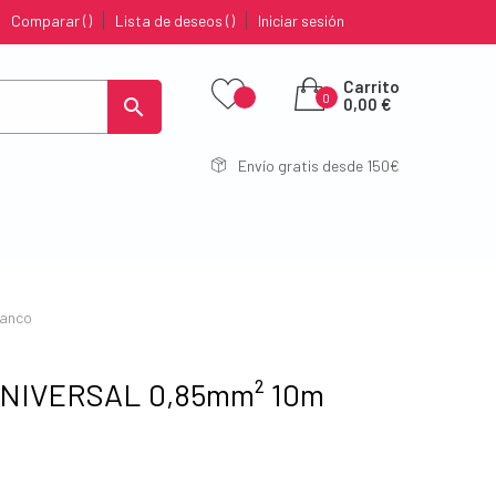
Comparar
Lista de deseos
Iniciar sesión
Carrito
0

0,00 €
Envío gratis desde 150€
lanco
 UNIVERSAL 0,85mm² 10m