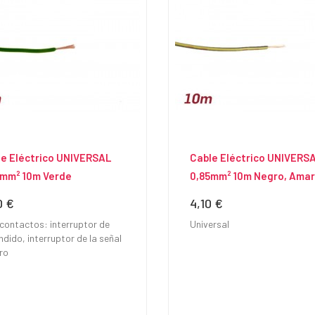
le Eléctrico UNIVERSAL
Cable Eléctrico UNIVERS
5mm² 10m Verde
0,85mm² 10m Negro, Amari
0 €
4,10 €
io
Precio
 contactos: interruptor de
Universal
dido, interruptor de la señal
ro