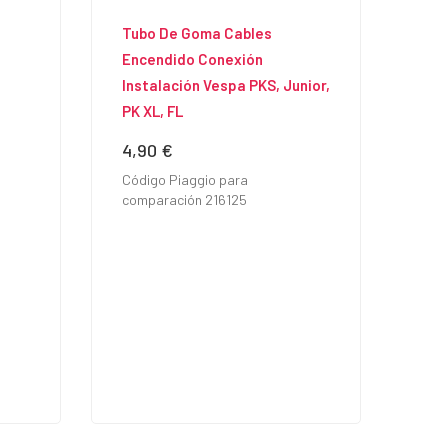
Tubo De Goma Cables
Encendido Conexión
Instalación Vespa PKS, Junior,
PK XL, FL
4,90 €
Precio
Código Piaggio para
comparación 216125