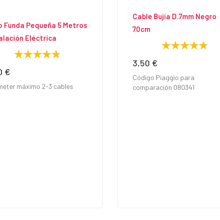
Cable Bujía D.7mm Negro
o Funda Pequeña 5 Metros
70cm
alación Eléctrica
3,50 €
Precio
0 €
io
Código Piaggio para
meter máximo 2-3 cables
comparación 080341