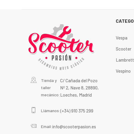
CATEGO
Vespa
Scooter
Lambret
Vespino
Tienda y
C/ Cañada del Pozo
taller
Nº 2, Nave 8, 28890,
mecánico:
Loeches, Madrid
Llámanos:
(+34) 910 375 299
Email:
info@scooterpasion.es