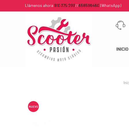
Llámenos ahora
910 375 299
//
658596460
(WhatsApp)
INICIO
Ini
NUEVO