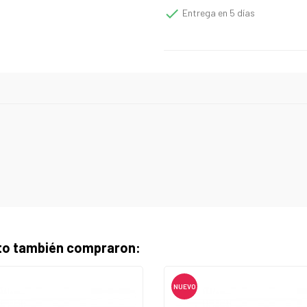

Entrega en 5 días
cto también compraron:
NUEVO