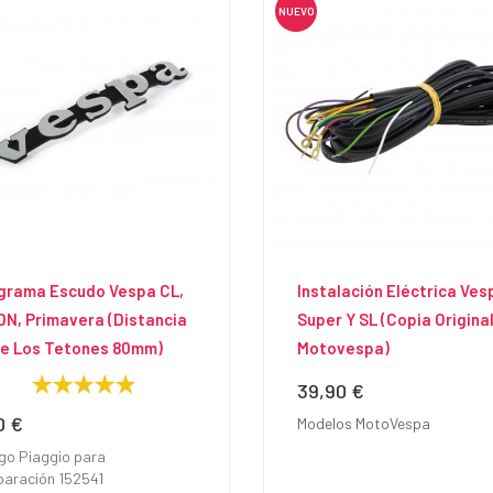
NUEVO
grama Escudo Vespa CL,
Instalación Eléctrica Ves
DN, Primavera (distancia
Super Y SL (Copia Origina
re Los Tetones 80mm)
Motovespa)
39,90 €
Precio
0 €
io
Modelos MotoVespa
go Piaggio para
aración 152541