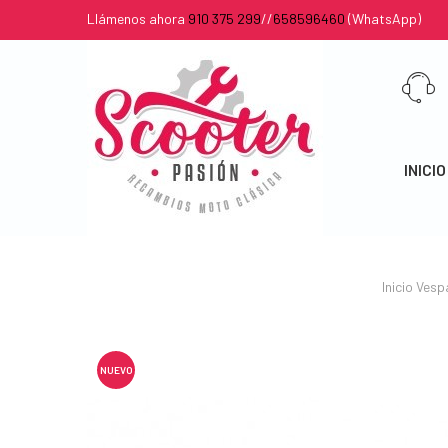
Llámenos ahora
910 375 299
//
658596460
(WhatsApp)
INICIO
Inicio
Vesp
NUEVO