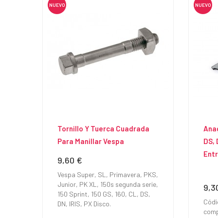
NUEVO
NUEVO
Tornillo Y Tuerca Cuadrada
Ana
Para Manillar Vespa
DS, 
Ent
9,60 €
Precio
Vespa Super, SL, Primavera, PKS,
Junior, PK XL, 150s segunda serie,
9,3
Prec
150 Sprint, 150 GS, 160, CL, DS,
Códi
DN, IRIS, PX Disco.
comp