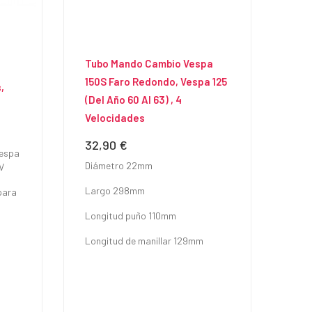
Tubo Mando Cambio Vespa
150S Faro Redondo, Vespa 125
,
(del Año 60 Al 63) , 4
Velocidades
32,90 €
Precio
Vespa
Diámetro 22mm
V
Largo 298mm
para
Longitud puño 110mm
Longitud de manillar 129mm