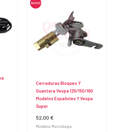
NUEVO
pa
Cerraduras Bloqueo Y
l
Guantera Vespa 125/150/160
Modelos Españoles Y Vespa
Super
52,00 €
Precio
Modelos MotoVespa