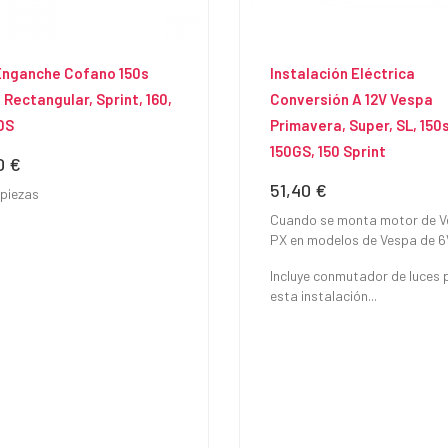
Enganche Cofano 150s
Instalación Eléctrica
 Rectangular, Sprint, 160,
Conversión A 12V Vespa
DS
Primavera, Super, SL, 150s
150GS, 150 Sprint
0 €
io
51,40 €
Precio
 piezas
Cuando se monta motor de 
PX en modelos de Vespa de 6
Incluye conmutador de luces 
esta instalación...