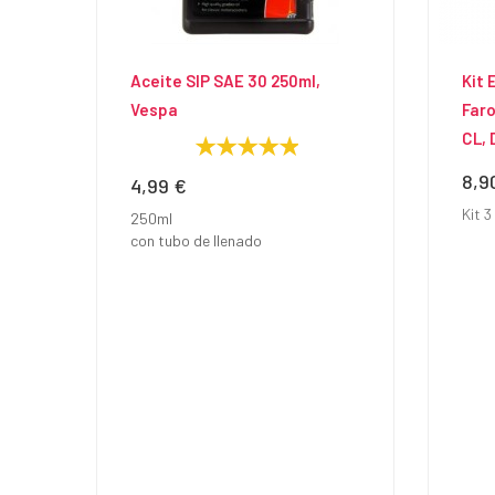
Aceite SIP SAE 30 250ml,
Kit 
Vespa
Faro
CL, 
8,9
Prec
4,99 €
Precio
Kit 3
250ml
con tubo de llenado