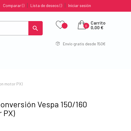
Comparar
Lista de deseos
Iniciar sesión
Carrito
0

0,00 €
Envío gratis desde 150€
con motor PX)
Conversión Vespa 150/160
r PX)