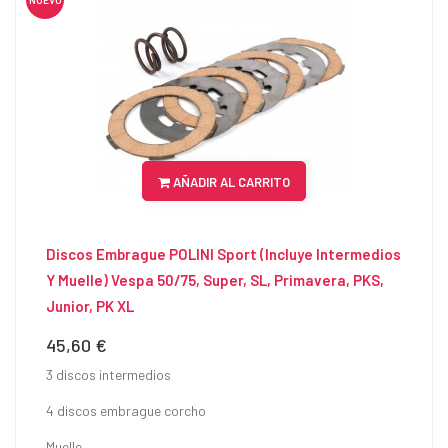
NUEVO
AÑADIR AL CARRITO
Discos Embrague POLINI Sport (Incluye Intermedios
Y Muelle) Vespa 50/75, Super, SL, Primavera, PKS,
Junior, PK XL
45,60 €
Precio
3 discos intermedios
4 discos embrague corcho
Muelle