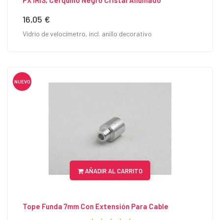
PX IRIS, Cerquillo Negro Cristal Ahumado
16,05 €
Precio
Vidrio de velocímetro, incl. anillo decorativo
NUEVO
AÑADIR AL CARRITO
Tope Funda 7mm Con Extensión Para Cable