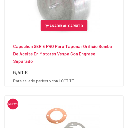
AÑADIR AL CARRITO
Capuchón SERIE PRO Para Taponar Orificio Bomba
De Aceite En Motores Vespa Con Engrase
Separado
6,40 €
Precio
Para sellado perfecto con LOCTITE
NUEVO