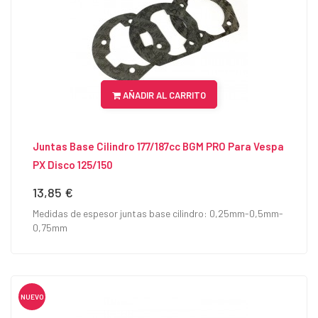
AÑADIR AL CARRITO
Juntas Base Cilindro 177/187cc BGM PRO Para Vespa
PX Disco 125/150
13,85 €
Precio
Medidas de espesor juntas base cilindro: 0,25mm-0,5mm-
0,75mm
NUEVO