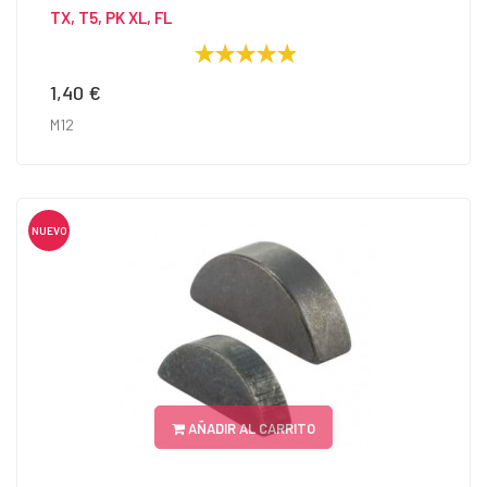
TX, T5, PK XL, FL
1,40 €
Precio
M12
NUEVO
AÑADIR AL CARRITO