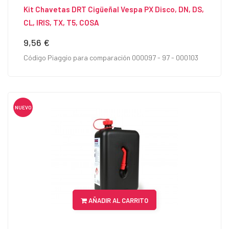
Kit Chavetas DRT Cigüeñal Vespa PX Disco, DN, DS,
CL, IRIS, TX, T5, COSA
9,56 €
Precio
Código Piaggio para comparación 000097 - 97 - 000103
NUEVO
AÑADIR AL CARRITO