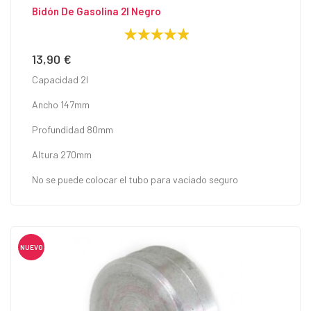
Bidón De Gasolina 2l Negro
13,90 €
Precio
Capacidad 2l
Ancho 147mm
Profundidad 80mm
Altura 270mm
No se puede colocar el tubo para vaciado seguro
NUEVO