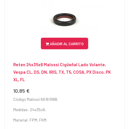
AÑADIR AL CARRITO
Reten 24x35x6 Malossi Cigüeñal Lado Volante,
Vespa CL, DS, DN, IRIS, TX, T5, COSA, PX Disco, PK
XL, FL
10,85 €
Precio
Código Malossi 6616198B.
Medidas: 24x35x6.
Material: FPM, FKM.