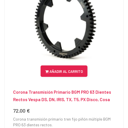
AÑADIR AL CARRITO
Corona Transmisión Primario BGM PRO 63 Dientes
Rectos Vespa DS, DN, IRIS, TX, T5, PX Disco, Cosa
72,00 €
Precio
Corona transmisión primario tren fijo piñón múltiple BGM
PRO 63 dientes rectos.