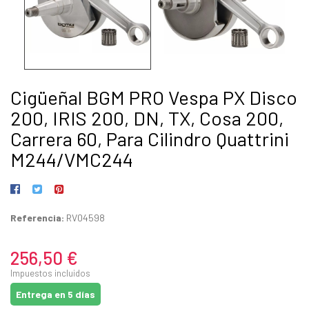
Cigüeñal BGM PRO Vespa PX Disco
200, IRIS 200, DN, TX, Cosa 200,
Carrera 60, Para Cilindro Quattrini
M244/VMC244
Referencia:
RV04598
256,50 €
Impuestos incluidos
Entrega en 5 días