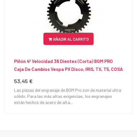
AÑADIR AL CARRITO
Piñón 4ª Velocidad 36 Dientes (corta) BGM PRO
Caja De Cambios Vespa PX Disco, IRIS, TX, T5, COSA
53,45 €
Precio
Las piezas del engranaje de BGM Pro son de material ultra
sólido. Para las más altas exigencias, los engranajes
están hechos de acero de alta...