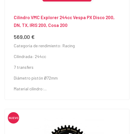
Cilindro VMC Explorer 244cc Vespa PX Disco 200,
DN, TX, IRIS 200, Cosa 200
569,00 €
Precio
Categoría de rendimiento: Racing
Cilindrada: 244cc
7 transfers
Diámetro pistón Ø72mm
Material cilindro:...
NUEVO