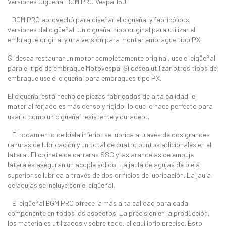
Versiones Cigüeñal BGM PRO Vespa 160
BGM PRO aprovechó para diseñar el cigüeñal y fabricó dos
versiones del cigüeñal. Un cigüeñal tipo original para utilizar el
embrague original y una versión para montar embrague tipo PX.
Si desea restaurar un motor completamente original, use el cigüeñal
para el tipo de embrague Motovespa. Si desea utilizar otros tipos de
embrague use el cigüeñal para embragues tipo PX.
El cigüeñal está hecho de piezas fabricadas de alta calidad, el
material forjado es más denso y rígido, lo que lo hace perfecto para
usarlo como un cigüeñal resistente y duradero.
El rodamiento de biela inferior se lubrica a través de dos grandes
ranuras de lubricación y un total de cuatro puntos adicionales en el
lateral. El cojinete de carreras SSC y las arandelas de empuje
laterales aseguran un acople sólido. La jaula de agujas de biela
superior se lubrica a través de dos orificios de lubricación. La jaula
de agujas se incluye con el cigüeñal.
El cigüeñal BGM PRO ofrece la más alta calidad para cada
componente en todos los aspectos. La precisión en la producción,
los materiales utilizados y sobre todo, el equilibrio preciso. Esto