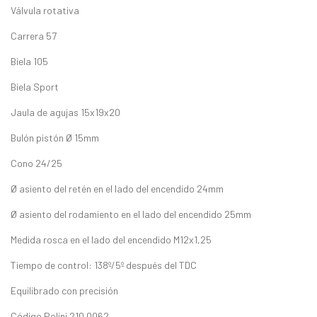
Válvula rotativa
Carrera 57
Biela 105
Biela Sport
Jaula de agujas 15x19x20
Bulón pistón Ø 15mm
Cono 24/25
Ø asiento del retén en el lado del encendido 24mm
Ø asiento del rodamiento en el lado del encendido 25mm
Medida rosca en el lado del encendido M12x1,25
Tiempo de control: 138º/5º después del TDC
Equilibrado con precisión
Código Polini 210.0062