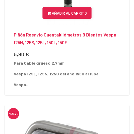
AÑADIR AL CARRITO
Piñón Reenvio Cuentakilómetros 9 Dientes Vespa
125N, 125S, 125L, 150L, 150F
5,90 €
Precio
Para Cable grueso 2,7mm
Vespa 125L, 125N, 125S del año 1960 al 1963
Vespa...
NUEVO